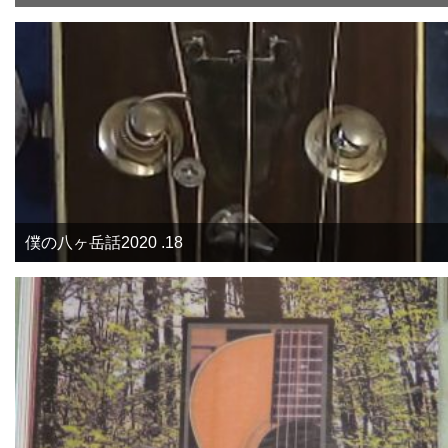
僕の八ヶ岳話2020 .18