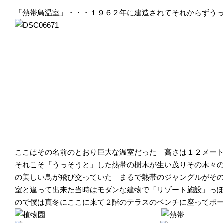
「熱帯鳥温室」・・・１９６２年に建造されてそれからずう
ここはその名前のとおり巨大な温室だった 高さは１２メー
それこそ「うっそうと」した熱帯の樹木が生い茂りその木々
の美しい鳥が飛び交っていた まるで熱帯のジャングルがそ
室と違って出来た当時はモダンな建物で「リゾート施設」っ
ので僕は真冬にここに来て２階のテラスのベンチに座ってボ