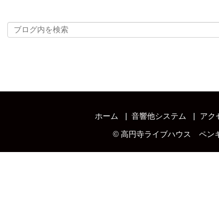
ホーム
音響他システム
アク
©
高円寺ライブハウス ペン