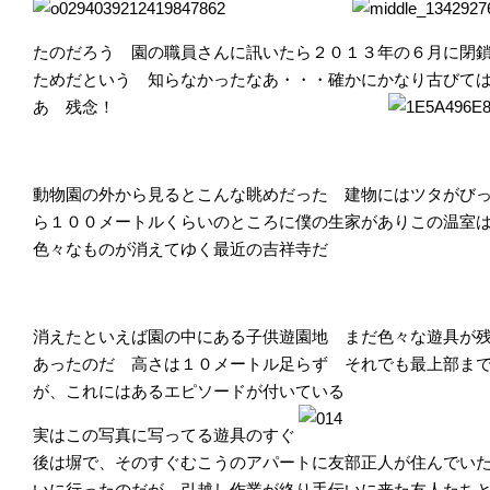
たのだろう 園の職員さんに訊いたら２０１３年の６月に閉
ためだという 知らなかったなあ・・・確かにかなり古びて
あ 残念！
動物園の外から見るとこんな眺めだった 建物にはツタがび
ら１００メートルくらいのところに僕の生家がありこの温室
色々なものが消えてゆく最近の吉祥寺だ
消えたといえば園の中にある子供遊園地 まだ色々な遊具が
あったのだ 高さは１０メートル足らず それでも最上部ま
が、これにはあるエピソードが付いている
実はこの写真に写ってる遊具のすぐ
後は塀で、そのすぐむこうのアパートに友部正人が住んでい
いに行ったのだが、引越し作業が終り手伝いに来た友人
たち