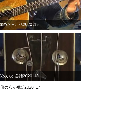
僕の八ヶ岳話2020 .19
僕の八ヶ岳話2020 .18