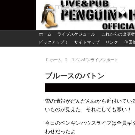
高円寺ライブハウス
ホーム
ライブスケジュール
これからの出演者
ピックアップ！
サイトマップ
リンク
仲田
ホーム
ペンギンライブレポート
ブルースのバトン 
雪の情報がだんだん西から近付いてい
いものが見えた それにしても寒い！
今日のペンギンハウスライブは全員ギ
わせだったよ