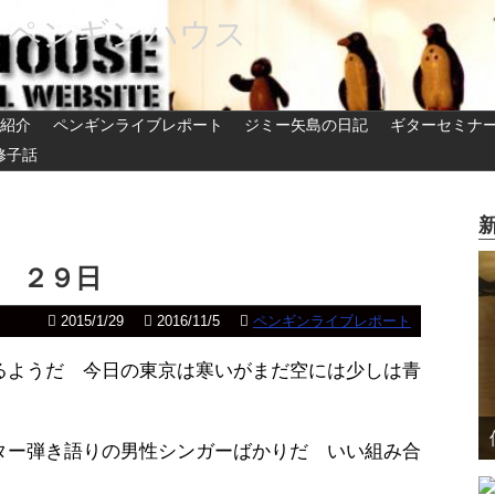
 ペンギンハウス
紹介
ペンギンライブレポート
ジミー矢島の日記
ギターセミナ
修子話
２９日
2015/1/29
2016/11/5
ペンギンライブレポート
るようだ 今日の東京は寒いがまだ空には少しは青
ター弾き語りの男性シンガーばかりだ いい組み合