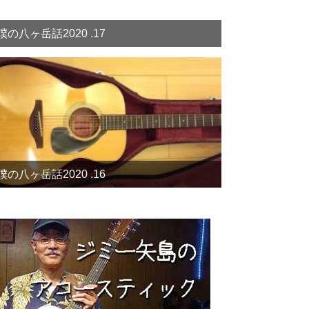
僕の八ヶ岳話2020 .17
僕の八ヶ岳話2020 .16