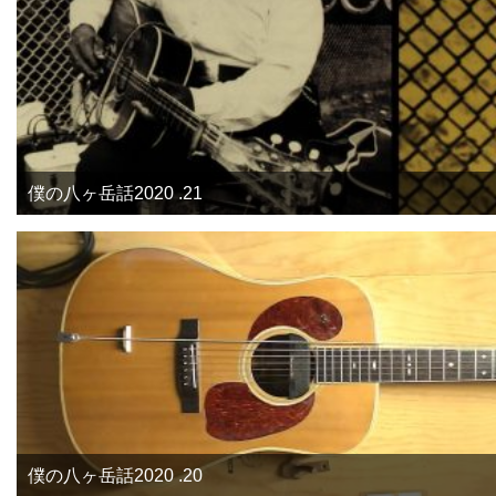
僕の八ヶ岳話2020 .21
僕の八ヶ岳話2020 .20