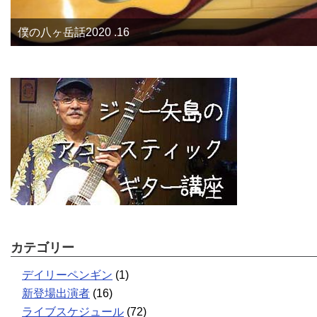
僕の八ヶ岳話2020 .16
カテゴリー
デイリーペンギン
(1)
新登場出演者
(16)
ライブスケジュール
(72)