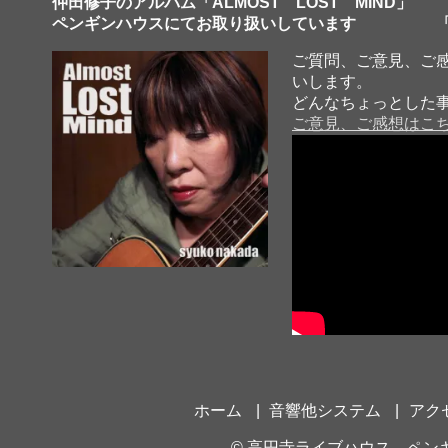
仲田修子のアルバム「ALMOST LOST MIND」
ペンギンハウスにてお取り扱いしています 「
ご質問、ご意見、ご
いします。
どんなちょっとした
ご意見、ご感想はこ
ホーム
音響他システム
アク
©
高円寺ライブハウス ペン