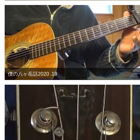
僕の八ヶ岳話2020 .19