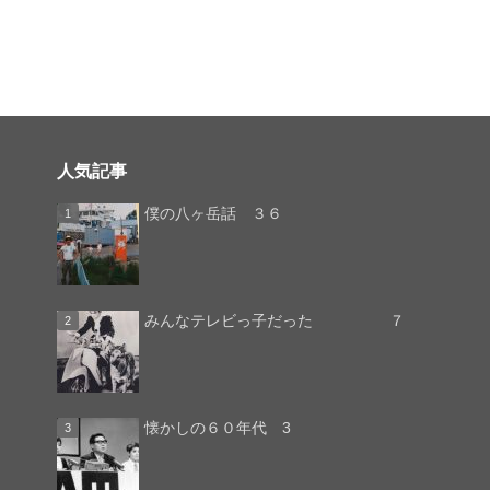
人気記事
僕の八ヶ岳話 ３６
みんなテレビっ子だった ７
懐かしの６０年代 3