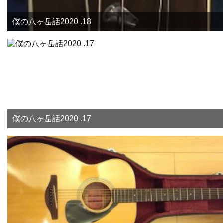
僕の八ヶ岳話2020 .18
僕の八ヶ岳話2020 .17