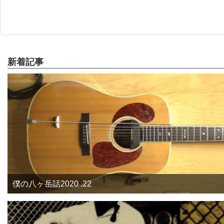
新着記事
僕の八ヶ岳話2020 .22