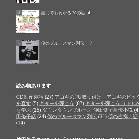
誰にでもわかるPAの話 ,4
僕のブルースマン列伝 ７
読み物あります
CD制作裏話
(27)
アコギのPU取り付け アコギのピッ
を直す
(5)
ギターを弾こう
(87)
ギターを弾こう サドル
を学ぶ
(15)
ダウンタウンブルース 仲田修子自伝小説
(4
田修子話
(24)
僕のブルースマン列伝
(31)
僕の吉祥寺話
(14)