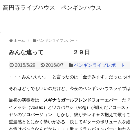
高円寺ライブハウス ペンギンハウス
ホーム
ペンギンライブレポート
みんな違って ２９日
2015/5/29
2016/8/7
ペンギンライブレポート
・・・みんないい」 と言ったのは「金子みすず」だったっ
それはどうでもいいのだけど、今夜のペンギンハウスライブ
最初の演奏者は
スギナミガールフレンドフォーエバー
だ
イノッチ（vo/sax）とワカバヤシ（vo/g）が組んだアコー
ヤシのソロバージョン しかし、彼がテレキャス抱えて歌う
重量感ととにかく勢いがある 決してギターのボリュームを
本質はパンクなんだから・・・近々ドラムがメンバーに加わ