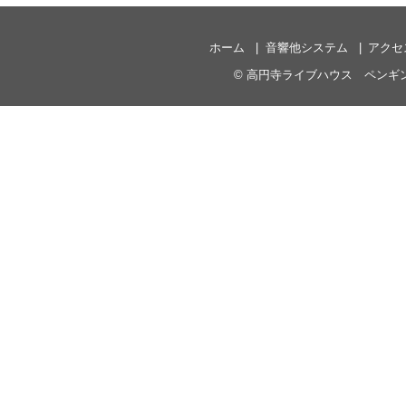
ホーム
音響他システム
アクセ
©
高円寺ライブハウス ペンギ