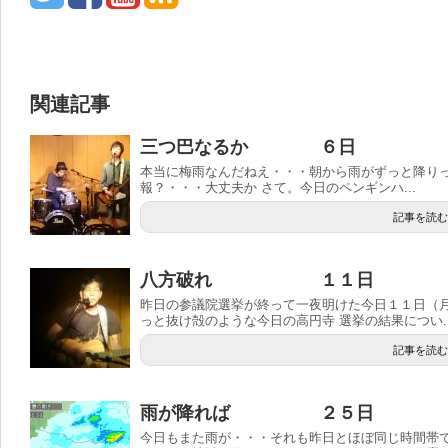
関連記事
三つ巴なるか ６日
本当に梅雨なんだねえ・・・朝から雨がずっと降りっ
報？・・・大丈夫か さて。今日のペンギンハ...
記事を読む
八方破れ １１日
昨日の参議院選挙が終って一夜明けた今日１１日（
っと抜け殻のような今日の高円寺 選挙の結果につい..
記事を読む
雨が降れば ２５日
今日もまた雨が・・・それも昨日とほぼ同じ時間帯で