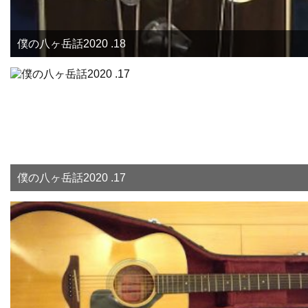
僕の八ヶ岳話2020 .18
僕の八ヶ岳話2020 .17