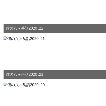
僕の八ヶ岳話2020 .22
僕の八ヶ岳話2020 .21