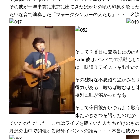
その彼が一年半前に東京に出てきたばかりの頃の印象を歌っ
たいな音で演奏した「フォークシンガーの人たち」・・・名
そして２番目に登場したのは
solo
彼はバンドでの活動もし
は一味違うテイストを出すの
その独特な不思議な温かみと
得力がある 噛めば噛むほど
格別に味が深かったなあ
そして今日彼がいつもよく歌
来たいきさつを語ったのだが
ていたのだだった これはライブを観ていた人たちだけのも
丹沢の山中で開催する野外イベントの話も・・・本当に彼の