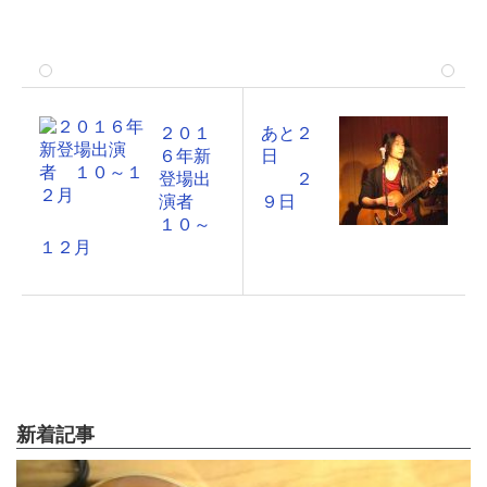
２０１
あと２
６年新
日
登場出
２
演者
９日
１０～
１２月
新着記事