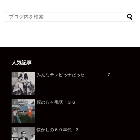
人気記事
みんなテレビっ子だった ７
僕の八ヶ岳話 ３６
懐かしの６０年代 3