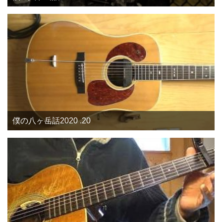
僕の八ヶ岳話2020 .20