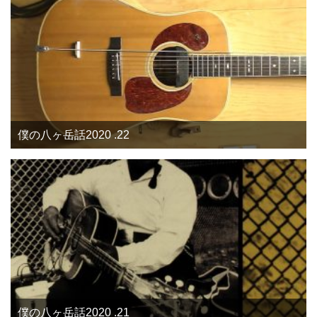
僕の八ヶ岳話2020 .22
僕の八ヶ岳話2020 .21