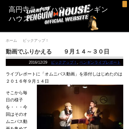
高円寺ライブハウス ペンギン
ハウス
ホーム
ピックアップ！
動画でふりかえる ９月１４～３０日
2016/12/29
ピックアップ！
,
ペンギンライブレポート
ライブレポートに「オムニバス動画」を添付しはじめたのは
２０１６年９月１４日
そこから毎
日の様子
を・・・今
回はそのオ
ムニバス動
画を集めて