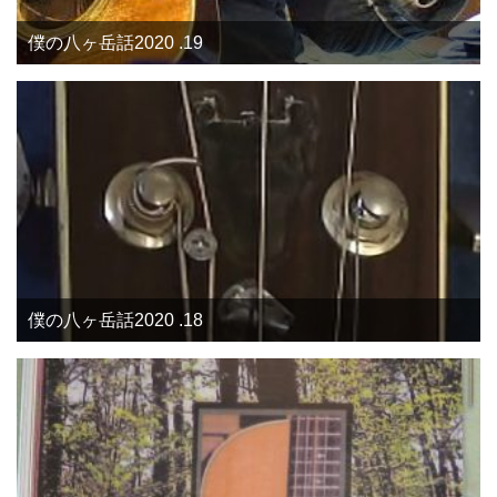
僕の八ヶ岳話2020 .19
僕の八ヶ岳話2020 .18