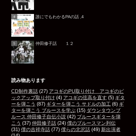
誰にでもわかるPAの話 ,4
仲田修子話 １２
読み物あります
CD制作裏話
(27)
アコギのPU取り付け アコギのピ
ックアップ取り付け
(4)
アコギの弦高を直す
(5)
ギタ
ーを弾こう
(87)
ギターを弾こう サドルの加工
(6)
ギ
ターを弾こう ブルースを学ぶ
(15)
ダウンタウンブ
ルース 仲田修子自伝小説
(42)
ブルースギターを弾
こう
(37)
仲田修子話
(24)
僕のブルースマン列伝
(31)
僕の吉祥寺話
(77)
僕らの北沢話
(49)
新出演者
(14)