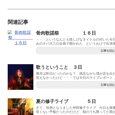
関連記事
骨肉歌謡祭 １６日
・・・というなんとも怪しげなタイトルの付いた今
みのチバ大三の企画で開かれた というわけで出演者も
記事を読む
歌うということ ３日
満月は昨日だったのかな？ 残念ながら僕が店を出
見えなかったけど・・・では今日のライブレポート ..
記事を読む
夏の修子ライブ ５日
さて、恒例となりました仲田修子ライブ 今日も無事
良くない予報だったのだけど、朝のうち降ってた雨が.