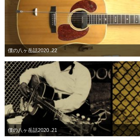
僕の八ヶ岳話2020 .22
僕の八ヶ岳話2020 .21