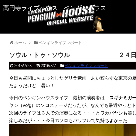
高円寺ライブハウス ペンギンハウス
ホーム
ペンギンライブレポート
ソウル・トゥ・ソウル ２４
2015/7/25
2016/8/7
ペンギンライブレポート
今日も昼間にちょっとしたゲリラ豪雨 あい変らずな東京の
たようだけど 暑い！
今日のペンギンハウスライブ 最初の演奏者は
スギナミガ
ヤシ（vo/g）のソロステージだったが、なんでも最近やっと
次回のライブは３人での演奏になる・・・とワカバヤシも嬉
楽しみだが・・・今日のソロもパワフルで気持ちよかった