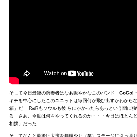
そして今日最後の演奏者はなあ賑やかなこのバンド
GoGo
キチを中心にしたこのユニットは毎回何が飛び出すかわから
箱」だ R&Rもソウルも彼 らにかかったらあっという間に
る さあ、今度は何をやってくれるのか・・・今日はほとんどが
相撲」だった
そしてなんと最後は大濱を無理やり（笑）ステージに引っ張