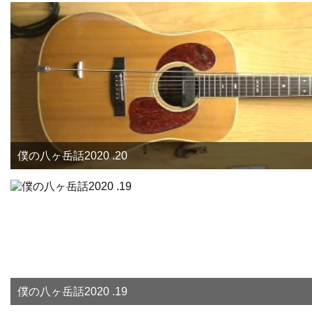
僕の八ヶ岳話2020 .20
僕の八ヶ岳話2020 .19