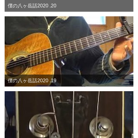
僕の八ヶ岳話2020 .20
僕の八ヶ岳話2020 .19