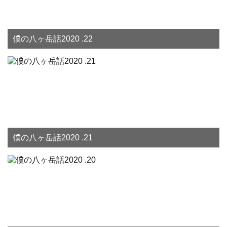
僕の八ヶ岳話2020 .22
僕の八ヶ岳話2020 .21