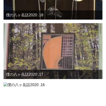
僕の八ヶ岳話2020 .18
僕の八ヶ岳話2020 .17