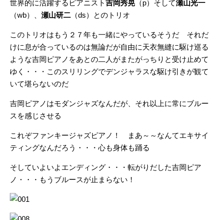
世界的に活躍するピアニスト
吉岡秀晃
（p）そして
瀬山光一
（wb）、
瀬山研二
（ds）とのトリオ
このトリオはもう２７年も一緒にやっているそうだ それだ
けに息が合っているのは無論だが自由に天衣無縫に駆け巡る
ような吉岡ピアノをあとの二人がまたがっちりと受け止めて
ゆく・・・このスリリングでデンジャラスな駆け引きが観て
いて堪らないのだ
吉岡ピアノはモダンジャズなんだが、それ以上に常にブルー
スを感じさせる
これぞファンキージャズピアノ！ まあ～～なんてエキサイ
ティングなんだろう・・・心も身体も踊る
そしていよいよエンディング・・・転がりだした吉岡ピア
ノ・・・もうブルースが止まらない！