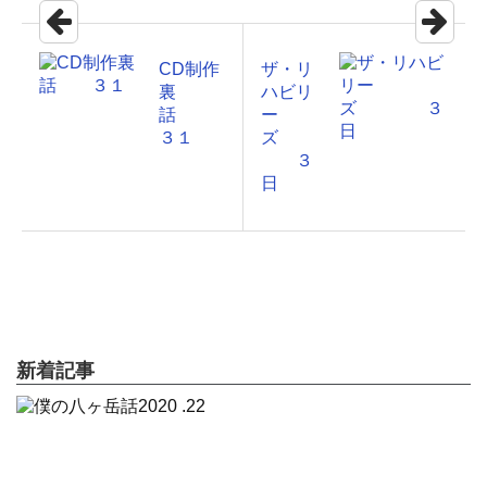
CD制作
ザ・リ
裏
ハビリ
話
ー
３１
ズ
３
日
新着記事