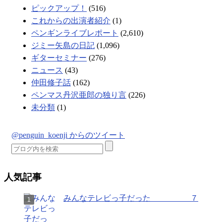
ピックアップ！
(516)
これからの出演者紹介
(1)
ペンギンライブレポート
(2,610)
ジミー矢島の日記
(1,096)
ギターセミナー
(276)
ニュース
(43)
仲田修子話
(162)
ペンマス丹沢亜郎の独り言
(226)
未分類
(1)
@penguin_koenji からのツイート
人気記事
みんなテレビっ子だった ７