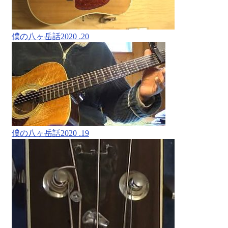
僕の八ヶ岳話2020 .20
僕の八ヶ岳話2020 .19