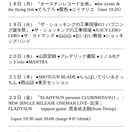
１８日（月）
『オースチンレコード企画』
●the oyster &
the flying fish
●てろてろ
●鶯色
●ニイマリコ
《start 19:20》
１９日（火）
『ザ・ショッキングの工事現場
#21 ハプニン
グ誕生祭
』
●ザ・ショッキングの工事現場
●
JUICY LERO
LERO
●
ザ・カトマンズ
●
山山山
●
おいおい教祖
●
ショッキ
ングバンド
２０日（水）
●山田宏樹
●フレデリック書院
●ミノルBグ
ッドsolo
●MΛNTRΛ
２１日（木）
●SHOTGUN BLADE
●ららばいてりい＆さっ
ちん
●西山諒
●東京セッション
２２日（金）
『ELADYSUN presents CLUBiNISTA!#11 』
-
NEW SINGLE RELEASE ONEMAN LIVE-
出演；
ELADYSUN support guitar ;荒金佑太朗(from Droop)
《open 19:30 start 20:00 charge￥0+1drink》