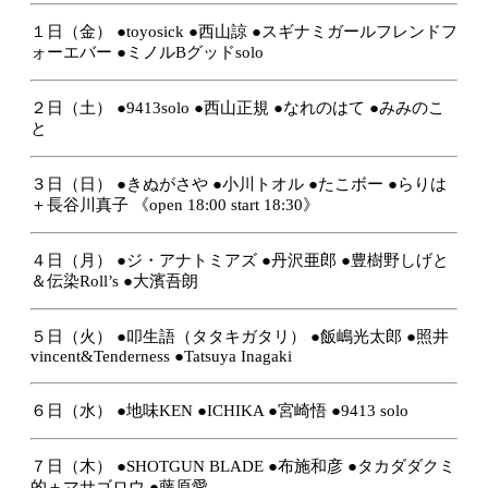
１日（金）
●toyosick
●西山諒
●スギナミガールフレンドフ
ォーエバー
●ミノルBグッドsolo
２日（土）
●9413solo
●西山正規
●なれのはて
●みみのこ
と
３日（日）
●きぬがさや
●小川トオル
●たこボー
●らりは
＋長谷川真子
《open 18:00 start 18:30》
４日（月）
●ジ・アナトミアズ
●丹沢亜郎
●豊樹野しげと
＆伝染Roll’s
●大濱吾朗
５日（火）
●叩生語（タタキガタリ）
●飯嶋光太郎
●照井
vincent&Tenderness
●Tatsuya Inagaki
６日（水）
●地味KEN
●ICHIKA
●宮崎悟
●9413 solo
７日（木）
●SHOTGUN BLADE
●布施和彦
●タカダダクミ
的＋マサゴロウ
●藤原愛