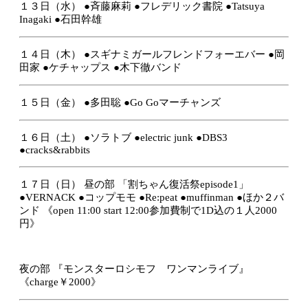
１３日（水）
●斉藤麻莉
●フレデリック書院
●Tatsuya
Inagaki
●石田幹雄
１４日（木）
●スギナミガールフレンドフォーエバー
●岡
田家
●ケチャップス
●木下徹バンド
１５日（金）
●多田聡
●Go Goマーチャンズ
１６日（土）
●ソラトブ
●electric junk
●DBS3
●cracks&rabbits
１７日（日）
昼の部
「割ちゃん復活祭
episode1」
●VERNACK
●コップモモ
●Re:peat
●
muffinman
●ほか２バ
ンド
《open 11:00 start 12:00参加費制で
1D込の１人2000
円
》
夜の部
『モンスターロシモフ ワンマンライブ』
《charge￥2000》