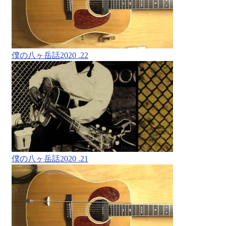
僕の八ヶ岳話2020 .22
僕の八ヶ岳話2020 .21