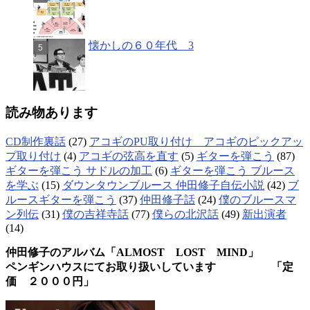
懐かしの６０年代 3
読み物あります
CD制作裏話
(27)
アコギのPU取り付け アコギのピックアッ
プ取り付け
(4)
アコギの弦高を直す
(5)
ギターを弾こう
(87)
ギターを弾こう サドルの加工
(6)
ギターを弾こう ブルース
を学ぶ
(15)
ダウンタウンブルース 仲田修子自伝小説
(42)
ブ
ルースギターを弾こう
(37)
仲田修子話
(24)
僕のブルースマ
ン列伝
(31)
僕の吉祥寺話
(77)
僕らの北沢話
(49)
新出演者
(14)
仲田修子のアルバム「ALMOST LOST MIND」
ペンギンハウスにてお取り扱いしています 「定
価 ２０００円」