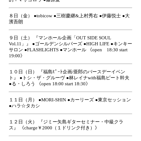
８日（金）
●tobicow
●三樹慶継&上村秀右
●伊藤悦士
●大
濱吾朗
９日（土）
『マンホール企画「OUT SIDE SOUL
Vol.11」』
●ゴールデンシルバーズ
●HIGH LIFE
●キンキー
サロン
●FLASHLIGHTS
●マンホール
《open 18:30 start
19:00》
１０日（日）
『福島ﾋﾟｰﾄ企画/亜郎のバースデーイベン
ト』
●トシ・ザ・グルーヴ
●林レイナwith福島ピート幹夫
●る・しろう
《open 18:00 start 18:30》
１１日（月）
●MORI-SHIN
●カーリーズ
●東京セッション
●ハラ☆タカシ
１２日（火）
『ジミー矢島ギターセミナー・中級クラ
ス』
《charge￥2000（１ドリンク付き）》