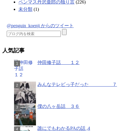
ペンマス丹沢亜郎の独り言
(226)
未分類
(1)
@penguin_koenji からのツイート
人気記事
仲田修子話 １２
みんなテレビっ子だった ７
僕の八ヶ岳話 ３６
誰にでもわかるPAの話 ,4