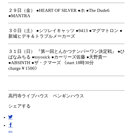
２９日（金）
●HEART OF SILVER
●ホ
●The Dude6
●MΛNTRΛ
３０日（土）
●シツレイキャッツ
●9413
●マグマトロン
●
新城ヒデキ＆トラブルメーカーズ
３１日（日）
『第一回とんかつナンバーワン決定戦』
●ひ
ばなみちる
●toyosick
●カーリーズ佐藤
●天野貴一
●
ABSINTH
●
ザ・クマーズ
《start
18時30分
charge￥
1500
》
高円寺ライブハウス ペンギンハウス
シェアする