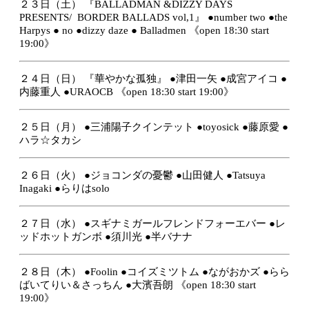
２３日（土）
『BALLADMAN &DIZZY DAYS
PRESENTS/ BORDER BALLADS vol,1』
●number two
●the
Harpys
● no
●dizzy daze
● Balladmen
《open 18:30 start
19:00》
２４日（日）
『華やかな孤独』
●津田一矢
●成宮アイコ
●
内藤重人
●URAOCB
《open 18:30 start 19:00》
２５日（月）
●三浦陽子クインテット
●toyosick
●藤原愛
●
ハラ☆タカシ
２６日（火）
●ジョコンダの憂鬱
●山田健人
●Tatsuya
Inagaki
●らりはsolo
２７日（水）
●スギナミガールフレンドフォーエバー
●レ
ッドホットガンボ
●須川光
●半バナナ
２８日（木）
●Foolin
●コイズミツトム
●ながおかズ
●らら
ばいてりい＆さっちん
●大濱吾朗
《open 18:30 start
19:00》