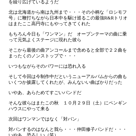
を繰り広げているようだ
北は北海道から南は九州まで・・・その小柄な「ロシモフ
号」に鞭打ちながら日本中を駆け巡るこの最強R&Rトリオ
はまたここ高円寺にもやってきてくれた
もちろん今日も「ワンマン」だ オープンテーマの曲に乗
って元気よくステージに現れた彼ら
そこから最後の曲アンコールまで含めると全部で２２曲を
まったくのノンストップで・・・
いつもながらそのパワーには恐れ入る
そして今回は今制作中だというニューアルバムからの曲も
いくつか披露してくれたが、みんないい曲ばかりだった
いやあ、あらためてすごいバンドだ
そんな彼らはまたこの秋 １０月２９日（土）にペンギン
ハウスにやって来る
次回はワンマンではなく「対バン」
対バンするのはなんと我ら・・・仲田修子バンドだ・・・
いやあ、恐ろしい（笑）