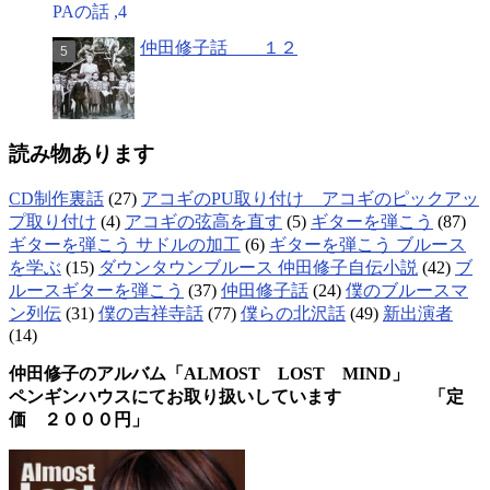
仲田修子話 １２
読み物あります
CD制作裏話
(27)
アコギのPU取り付け アコギのピックアッ
プ取り付け
(4)
アコギの弦高を直す
(5)
ギターを弾こう
(87)
ギターを弾こう サドルの加工
(6)
ギターを弾こう ブルース
を学ぶ
(15)
ダウンタウンブルース 仲田修子自伝小説
(42)
ブ
ルースギターを弾こう
(37)
仲田修子話
(24)
僕のブルースマ
ン列伝
(31)
僕の吉祥寺話
(77)
僕らの北沢話
(49)
新出演者
(14)
仲田修子のアルバム「ALMOST LOST MIND」
ペンギンハウスにてお取り扱いしています 「定
価 ２０００円」