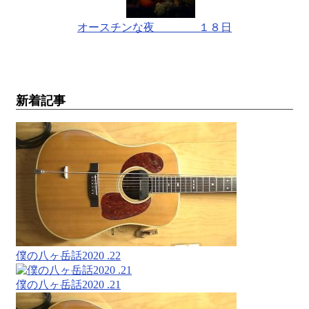
オースチンな夜 １８日
新着記事
僕の八ヶ岳話2020 .22
僕の八ヶ岳話2020 .21