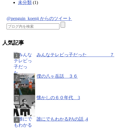
未分類
(1)
@penguin_koenji からのツイート
人気記事
みんなテレビっ子だった ７
僕の八ヶ岳話 ３６
懐かしの６０年代 3
誰にでもわかるPAの話 ,4