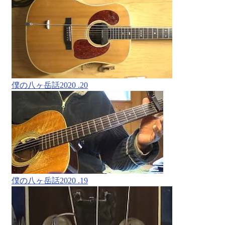
僕の八ヶ岳話2020 .20
僕の八ヶ岳話2020 .19