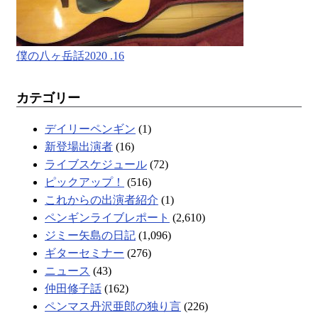
僕の八ヶ岳話2020 .16
カテゴリー
デイリーペンギン
(1)
新登場出演者
(16)
ライブスケジュール
(72)
ピックアップ！
(516)
これからの出演者紹介
(1)
ペンギンライブレポート
(2,610)
ジミー矢島の日記
(1,096)
ギターセミナー
(276)
ニュース
(43)
仲田修子話
(162)
ペンマス丹沢亜郎の独り言
(226)