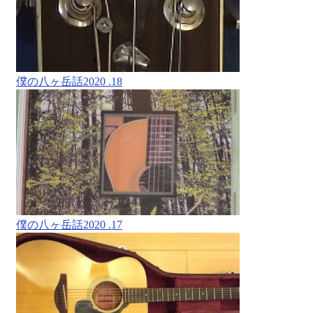
僕の八ヶ岳話2020 .18
僕の八ヶ岳話2020 .17