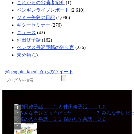
これからの出演者紹介
(1)
ペンギンライブレポート
(2,610)
ジミー矢島の日記
(1,096)
ギターセミナー
(276)
ニュース
(43)
仲田修子話
(162)
ペンマス丹沢亜郎の独り言
(226)
未分類
(1)
@penguin_koenji からのツイート
人気記事
仲田修子話 １２
みんなテレ
僕の八ヶ岳話 ３６