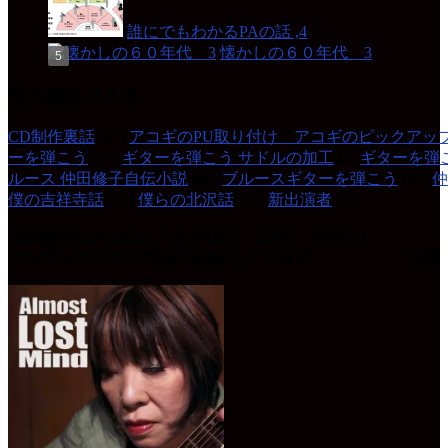
誰にでもわかるPAの話 ,4
懐かしの６０年代 3
読み物あります
CD制作裏話
(27)
アコギのPU取り付け アコギのピックアッ
ーを弾こう
(87)
ギターを弾こう サドルの加工
(6)
ギターを弾
ルース 仲田修子自伝小説
(42)
ブルースギターを弾こう
(37)
仲
僕の吉祥寺話
(77)
僕らの北沢話
(49)
新出演者
(14)
仲田修子のアルバム「ALMOST LOST MIND」
ペンギンハウスにてお取り扱いしています 「定価 