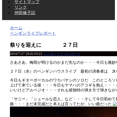
サイトマップ
リンク
仲田修子話
ホーム
ペンギンライブレポート
祭りを迎えに ２７日
2016/7/27
2016/10/22
ペンギンライブレポート
さあさあ、梅雨が明けるのかまだ先なのか・・・今日も微妙
２７日（水）のペンギンハウスライブ 最初の演奏者は
ス
今日もギターボーカルのワカバヤシのソロだ このところソ
上げて来ている彼・・・今日もヤマハのアコギを抱え・・・
いいけどアルペジオ・・・それも彼独特の弾き方で弾きなが
「サニー」「シュールな恋人」など・・・そして今日初めて披露した「
曲・・・まだ未完成だと本人は言ってたが、いい曲だった