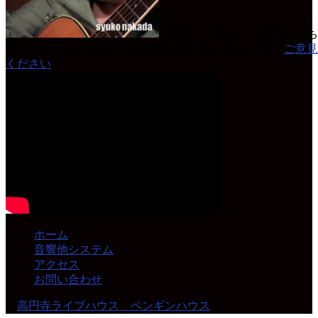
ご質問、ご意見、ご感想はこち
どんなちょっとした事でもお便り頂けると嬉しいです♪
ご意見
ください
ホーム
音響他システム
アクセス
お問い合わせ
©
高円寺ライブハウス ペンギンハウス