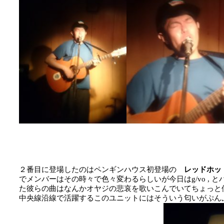
２番目に登場したのはペンギンハウス初登場の
レッドホッ
でメンバーはその時々で色々変わるらしいが今日はg/vo ,
た彼らの曲はなんかオヤジの悲哀を歌いこんでいてちょっ
中央線沿線で活躍するこのユニットにはそういう匂いがぷん