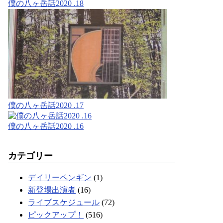
僕の八ヶ岳話2020 .18
僕の八ヶ岳話2020 .17
僕の八ヶ岳話2020 .16
カテゴリー
デイリーペンギン
(1)
新登場出演者
(16)
ライブスケジュール
(72)
ピックアップ！
(516)