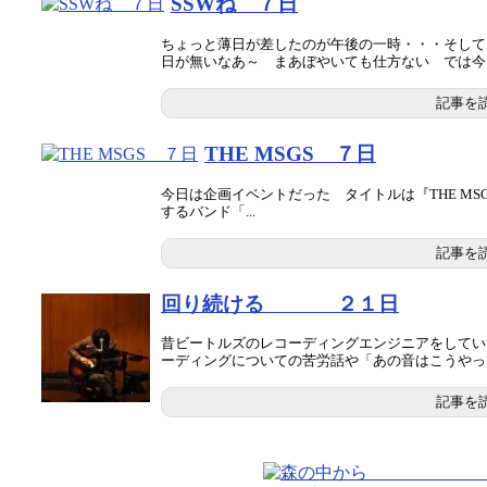
SSWね ７日
ちょっと薄日が差したのが午後の一時・・・そして
日が無いなあ～ まあぼやいても仕方ない では今日７
記事を
THE MSGS ７日
今日は企画イベントだった タイトルは『THE MSGS new 
するバンド「...
記事を
回り続ける ２１日
昔ビートルズのレコーディングエンジニアをしてい
ーディングについての苦労話や「あの音はこうやって作
記事を