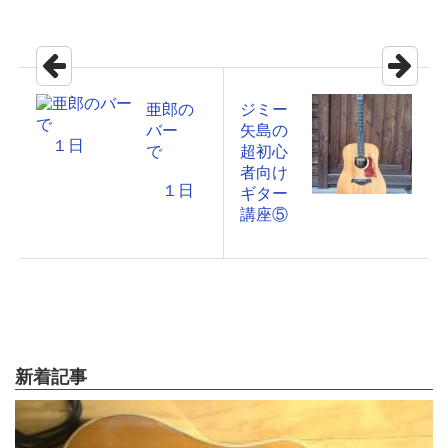
亜郎の
ジミー
バー
矢島の
で
超初心
者向け
１日
ギター
講座⑤
新着記事