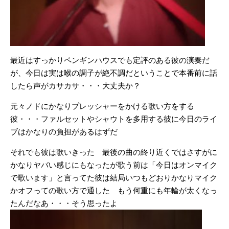
最近はすっかりペンギンハウスでも定評のある彼の演奏だ
が、今日は実は喉の調子が絶不調だということで本番前に話
したら声がカサカサ・・・大丈夫か？
元々ノドにかなりプレッシャーをかける歌い方をする
彼・・・ファルセットやシャウトを多用する彼に今日のライ
ブはかなりの負担があるはずだ
それでも彼は歌いきった 最後の曲の終り近くではさすがに
かなりヤバい感じにもなったが歌う前は「今日はオンマイク
で歌います」と言ってた彼は結局いつもどおりかなりマイク
かオフっての歌い方で通した もう何重にも年輪が太くなっ
たんだなあ・・・そう思ったよ