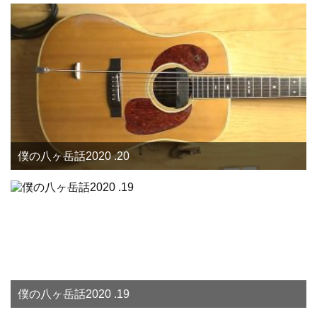
僕の八ヶ岳話2020 .20
僕の八ヶ岳話2020 .19