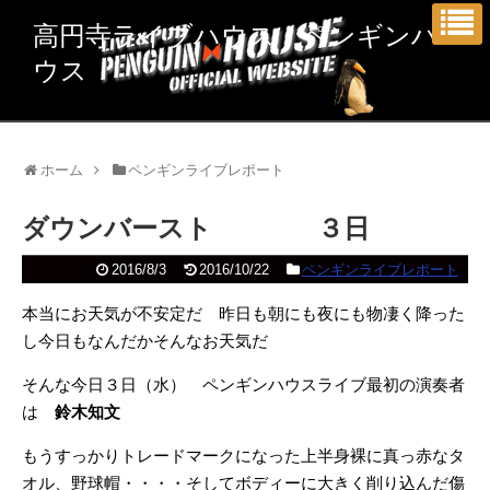
高円寺ライブハウス ペンギンハ
ウス
ホーム
ペンギンライブレポート
ダウンバースト ３日
2016/8/3
2016/10/22
ペンギンライブレポート
本当にお天気が不安定だ 昨日も朝にも夜にも物凄く降った
し今日もなんだかそんなお天気だ
そんな今日３日（水） ペンギンハウスライブ最初の演奏者
は
鈴木知文
もうすっかりトレードマークになった上半身裸に真っ赤なタ
オル、野球帽・・・・そしてボディーに大きく削り込んだ傷