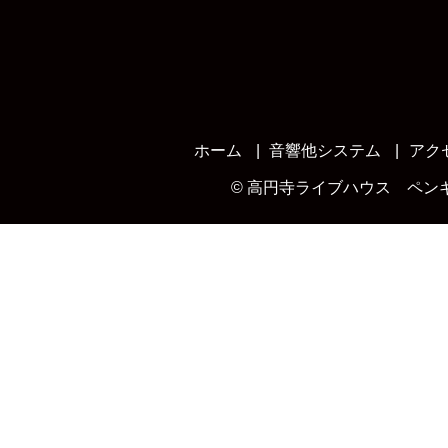
ホーム
音響他システム
アク
©
高円寺ライブハウス ペン