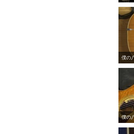
僕の八
僕の八