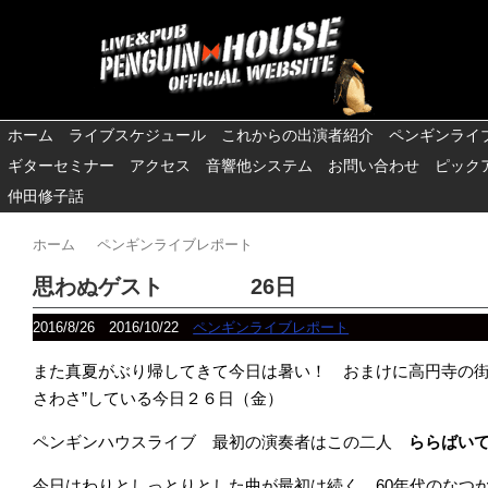
ホーム
ライブスケジュール
これからの出演者紹介
ペンギンライ
ギターセミナー
アクセス
音響他システム
お問い合わせ
ピック
仲田修子話
ホーム
ペンギンライブレポート
思わぬゲスト 26日
2016/8/26
2016/10/22
ペンギンライブレポート
また真夏がぶり帰してきて今日は暑い！ おまけに高円寺の街
さわさ”している今日２６日（金）
ペンギンハウスライブ 最初の演奏者はこの二人
ららばい
今日はわりとしっとりとした曲が最初は続く 60年代のなつ