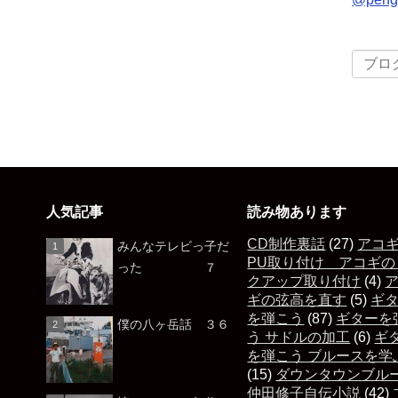
人気記事
読み物あります
CD制作裏話
(27)
アコ
みんなテレビっ子だ
PU取り付け アコギの
った ７
クアップ取り付け
(4)
ギの弦高を直す
(5)
ギ
を弾こう
(87)
ギターを
僕の八ヶ岳話 ３６
う サドルの加工
(6)
ギ
を弾こう ブルースを学
(15)
ダウンタウンブル
仲田修子自伝小説
(42)