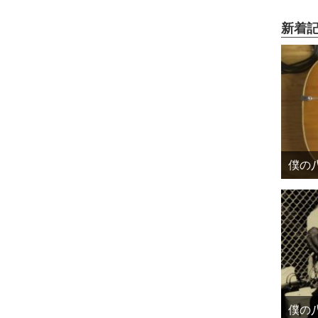
新着
僕の八
僕の八