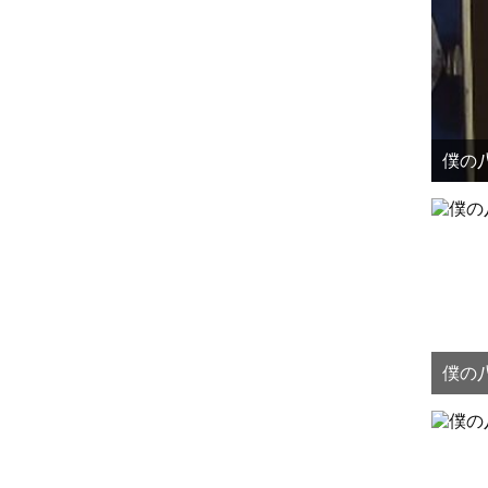
僕の八
僕の八