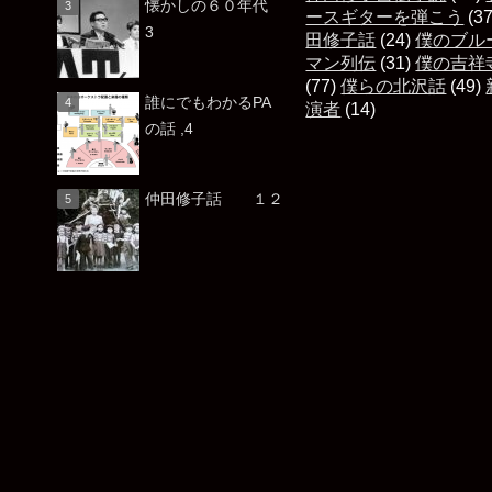
懐かしの６０年代
ースギターを弾こう
(3
3
田修子話
(24)
僕のブル
マン列伝
(31)
僕の吉祥
(77)
僕らの北沢話
(49)
誰にでもわかるPA
演者
(14)
の話 ,4
仲田修子話 １２