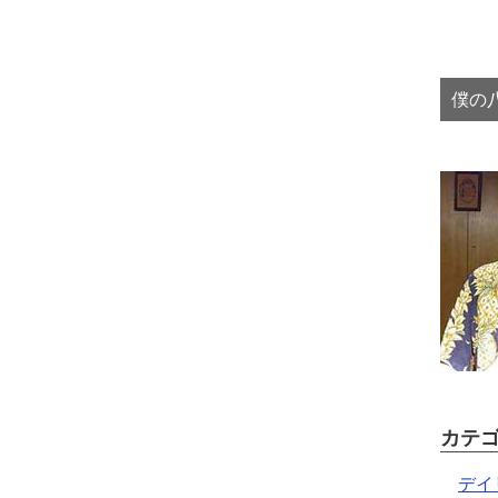
僕の八
カテ
デイ