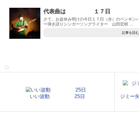
代表曲は １７日
さて、お盆休み明けの今日１７日（水）のペンギン
ー弾き語りシンガーソングライター 山田宏樹 ...
記事を読む
いい波動 25日
ジミー