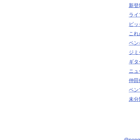
新登
ライ
ピッ
これ
ペン
ジミ
ギタ
ニュ
仲田
ペン
未分
@pen