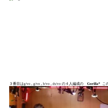
３番目はg/vo , g/vo , b/vo , ds/vo の４人編成の
Gorilla*
こ