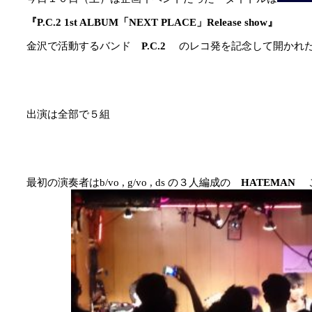
『P.C.2 1st ALBUM「NEXT PLACE」Release show』
金沢で活動するバンド
P.C.2
のレコ発を記念して開かれ
出演は全部で５組
最初の演奏者はb/vo , g/vo , ds の３人編成の
HATEMAN