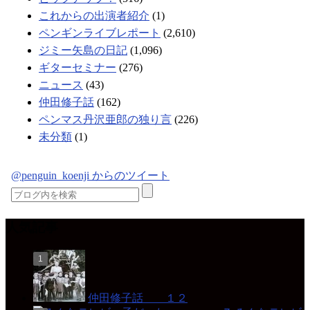
これからの出演者紹介
(1)
ペンギンライブレポート
(2,610)
ジミー矢島の日記
(1,096)
ギターセミナー
(276)
ニュース
(43)
仲田修子話
(162)
ペンマス丹沢亜郎の独り言
(226)
未分類
(1)
@penguin_koenji からのツイート
人気記事
仲田修子話 １２