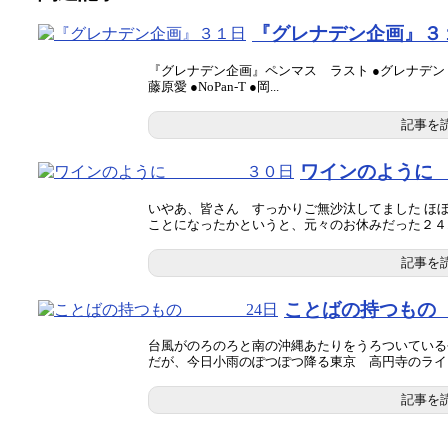
『グレナデン企画』３
『グレナデン企画』ペンマス ラスト ●グレナデン ●
藤原愛 ●NoPan-T ●岡...
記事を
ワインのよ
いやあ、皆さん すっかりご無沙汰してました ほ
ことになったかというと、元々のお休みだった２４..
記事を
ことばの持つも
台風がのろのろと南の沖縄あたりをうろついている
だが、今日小雨のぽつぽつ降る東京 高円寺のライブハ
記事を