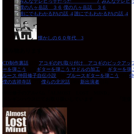
みんなテレ
僕の八ヶ岳話 ３６
誰にでもわかるPAの話 ,4
懐かしの６０年代 3
読み物あります
CD制作裏話
(27)
アコギのPU取り付け アコギのピックアッ
ーを弾こう
(87)
ギターを弾こう サドルの加工
(6)
ギターを弾
ルース 仲田修子自伝小説
(42)
ブルースギターを弾こう
(37)
仲
僕の吉祥寺話
(77)
僕らの北沢話
(49)
新出演者
(14)
仲田修子のアルバム「ALMOST LOST MIND」
ペンギンハウスにてお取り扱いしています 「定価 