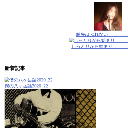
舳先はぶれない 
しっとりから始まり 
新着記事
僕の八ヶ岳話2020 .22