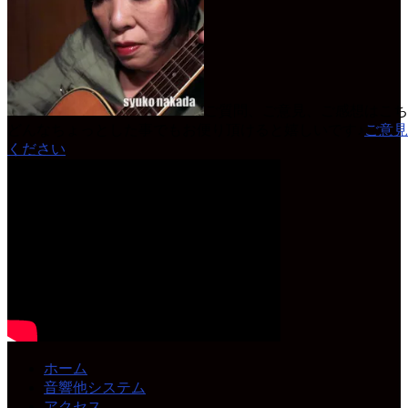
ご質問、ご意見、ご感想はこち
どんなちょっとした事でもお便り頂けると嬉しいです♪
ご意見
ください
ホーム
音響他システム
アクセス