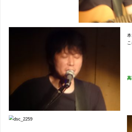
本
こ
高