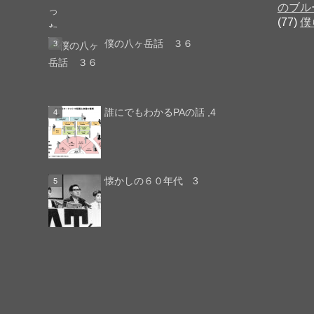
のブル
(77)
僕
僕の八ヶ岳話 ３６
誰にでもわかるPAの話 ,4
懐かしの６０年代 3