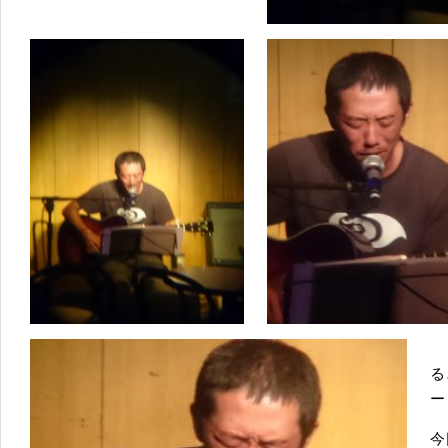
る
ー
今