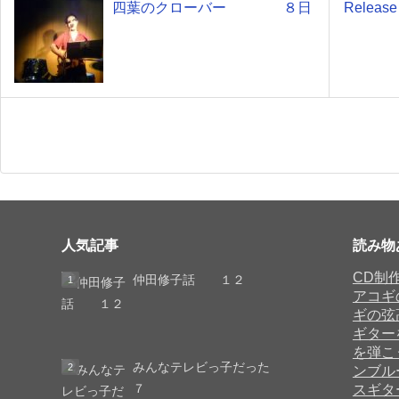
四葉のクローバー ８日
Rele
人気記事
読み物
CD制
仲田修子話 １２
アコギ
ギの弦
ギター
を弾こ
みんなテレビっ子だった
ンブル
７
スギタ