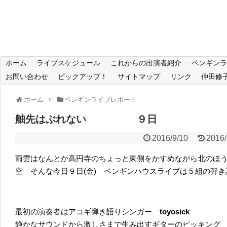
ホーム
ライブスケジュール
これからの出演者紹介
ペンギンラ
お問い合わせ
ピックアップ！
サイトマップ
リンク
仲田修
ホーム
ペンギンライブレポート
舳先はぶれない ９日
2016/9/10
2016/
雨雲はなんとか高円寺のちょっと東側をかすめながら北のほ
空 そんな今日９日(金) ペンギンハウスライブは５組の弾
最初の演奏者はアコギ弾き語りシンガー
toyosick
静かなサウンドから激しさまで生み出すギターのピッキング