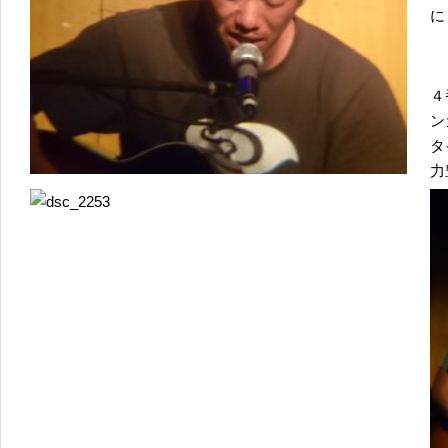
に
４
タ
力