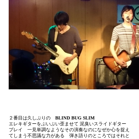
２番目は久しぶりの
BLIND BUG SLIM
エレキギターをぶいぶい歪ませて 泥臭いスライドギター
プレイ 一見単調なようなその演奏なのになぜか心を捉え
てしまう不思議な力がある 弾き語りのところではそれと