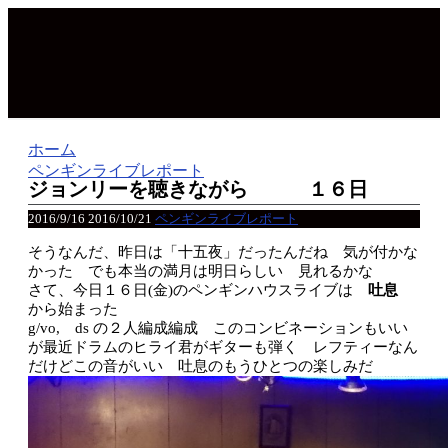
ホーム
ペンギンライブレポート
ジョンリーを聴きながら １６日
2016/9/16
2016/10/21
ペンギンライブレポート
そうなんだ、昨日は「十五夜」だったんだね 気が付かな
かった でも本当の満月は明日らしい 見れるかな
さて、今日１６日(金)のペンギンハウスライブは
吐息
から始まった
g/vo, ds の２人編成編成 このコンビネーションもいい
が最近ドラムのヒライ君がギターも弾く レフティーなん
だけどこの音がいい 吐息のもうひとつの楽しみだ