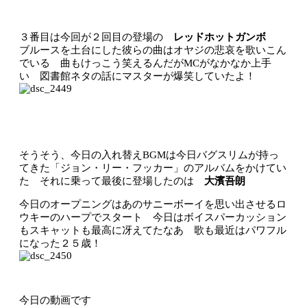
３番目は今回が２回目の登場の
レッドホットガンボ
ブルースを土台にした彼らの曲はオヤジの悲哀を歌いこん
でいる 曲もけっこう笑えるんだがMCがなかなか上手
い 図書館ネタの話にマスターが爆笑していたよ！
そうそう、今日の入れ替えBGMは今日バグスリムが持っ
てきた「ジョン・リー・フッカー」のアルバムをかけてい
た それに乗って最後に登場したのは
大濱吾朗
今日のオープニングはあのサニーボーイを思い出させるロ
ウキーのハープでスタート 今日はボイスパーカッション
もスキャットも最高に冴えてたなあ 歌も最近はパワフル
になった２５歳！
今日の動画です