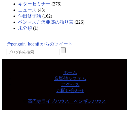
ギターセミナー
(276)
ニュース
(43)
仲田修子話
(162)
ペンマス丹沢亜郎の独り言
(226)
未分類
(1)
@penguin_koenji からのツイート
ホーム
音響他システム
アクセス
お問い合わせ
©
高円寺ライブハウス ペンギンハウス