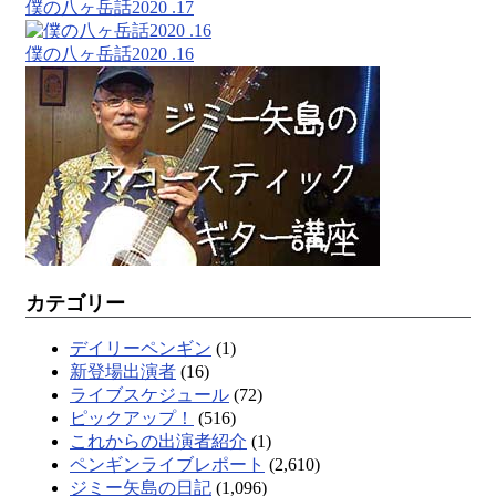
僕の八ヶ岳話2020 .17
僕の八ヶ岳話2020 .16
カテゴリー
デイリーペンギン
(1)
新登場出演者
(16)
ライブスケジュール
(72)
ピックアップ！
(516)
これからの出演者紹介
(1)
ペンギンライブレポート
(2,610)
ジミー矢島の日記
(1,096)