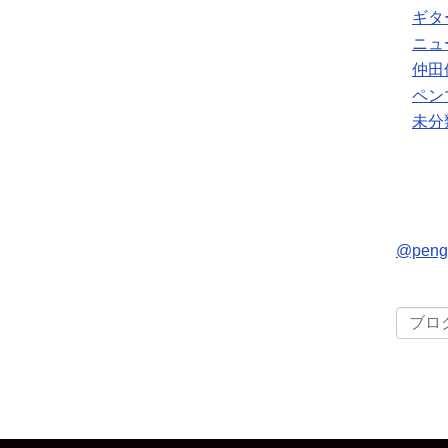
ギタ
ニュ
仲田
ペン
未分
@pen