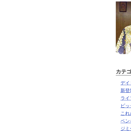
カテ
デイ
新登
ライ
ピッ
これ
ペン
ジミ