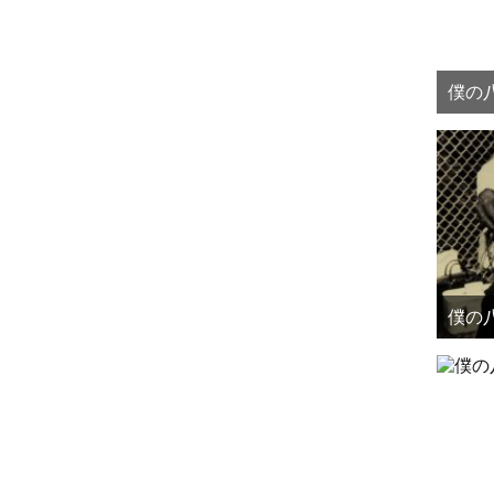
僕の八
僕の八