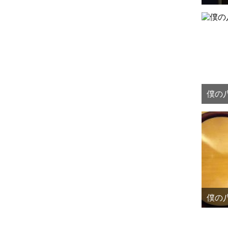
僕の八
僕の八