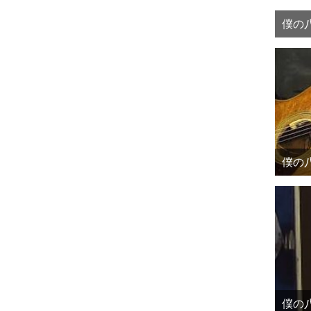
僕の八
僕の八
僕の八