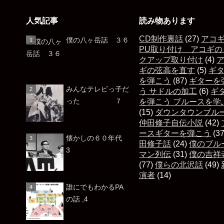
人気記事
読み物あります
CD制作裏話
(27)
アコ
僕の八ヶ岳話 ３６
PU取り付け アコギの
クアップ取り付け
(4)
ギの弦高を直す
(5)
ギ
を弾こう
(87)
ギターを
みんなテレビっ子だ
う サドルの加工
(6)
ギ
った ７
を弾こう ブルースを学
(15)
ダウンタウンブル
仲田修子自伝小説
(42)
ースギターを弾こう
(3
懐かしの６０年代
田修子話
(24)
僕のブル
3
マン列伝
(31)
僕の吉祥
(77)
僕らの北沢話
(49)
演者
(14)
誰にでもわかるPA
の話 ,4