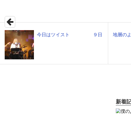
今日はツイスト ９日
地層
新着