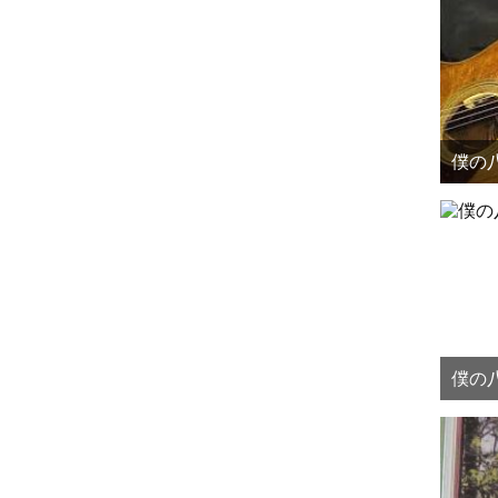
僕の八
僕の八