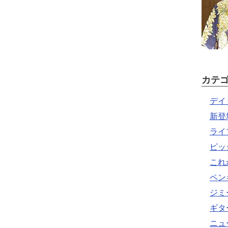
カテ
デイ
新登
ライ
ピッ
これ
ペン
ジミ
ギタ
ニュ