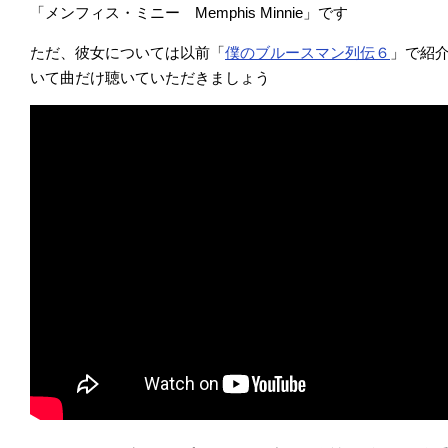
「メンフィス・ミニー Memphis Minnie」です
ただ、彼女については以前「
僕のブルースマン列伝６
」で紹
いて曲だけ聴いていただきましょう