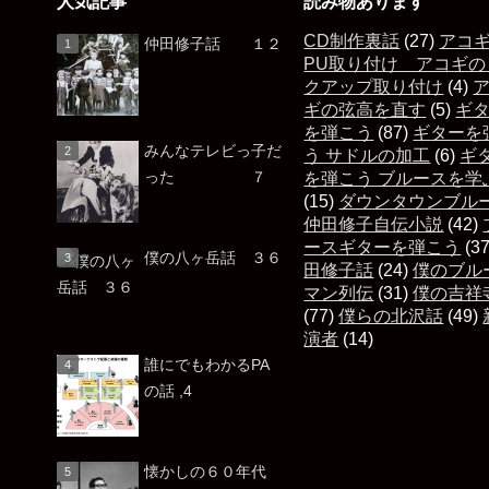
人気記事
読み物あります
CD制作裏話
(27)
アコ
仲田修子話 １２
PU取り付け アコギの
クアップ取り付け
(4)
ギの弦高を直す
(5)
ギ
を弾こう
(87)
ギターを
みんなテレビっ子だ
う サドルの加工
(6)
ギ
った ７
を弾こう ブルースを学
(15)
ダウンタウンブル
仲田修子自伝小説
(42)
ースギターを弾こう
(3
僕の八ヶ岳話 ３６
田修子話
(24)
僕のブル
マン列伝
(31)
僕の吉祥
(77)
僕らの北沢話
(49)
演者
(14)
誰にでもわかるPA
の話 ,4
懐かしの６０年代