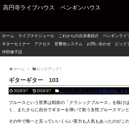
高円寺ライブハウス ペンギンハウス
ホーム
ライブスケジュール
これからの出演者紹介
ペンギンライ
ギターセミナー
アクセス
音響他システム
お問い合わせ
ピック
仲田修子話
ホーム
ピックアップ！
ギターギター 103
2018/3/7
2018/3/7
ピックアップ！
,
ジミー矢島の日記
,
ギタ
ブルースという世界は戦前の「クラシックブルース」を除け
く、またさらに自分でギターを弾いて歌う女性ブルースマン
その中で唯一と言っていいくらい実力も人気もあったのがこ