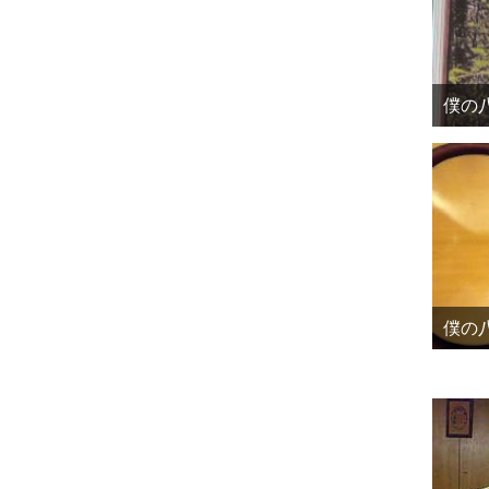
僕の八
僕の八