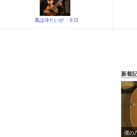
風は冷たいが ６日
新着
僕の八