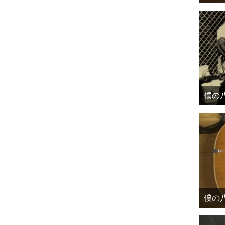
僕の八
僕の八