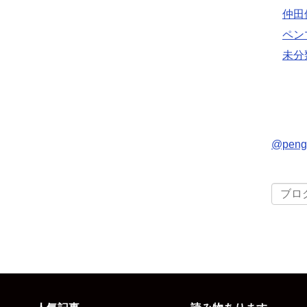
仲田
ペン
未分
@pen