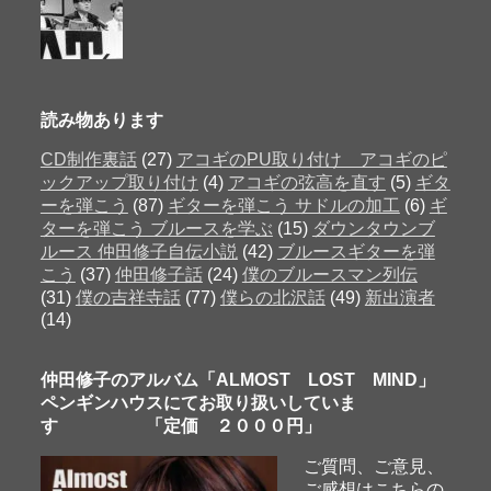
読み物あります
CD制作裏話
(27)
アコギのPU取り付け アコギのピ
ックアップ取り付け
(4)
アコギの弦高を直す
(5)
ギタ
ーを弾こう
(87)
ギターを弾こう サドルの加工
(6)
ギ
ターを弾こう ブルースを学ぶ
(15)
ダウンタウンブ
ルース 仲田修子自伝小説
(42)
ブルースギターを弾
こう
(37)
仲田修子話
(24)
僕のブルースマン列伝
(31)
僕の吉祥寺話
(77)
僕らの北沢話
(49)
新出演者
(14)
仲田修子のアルバム「ALMOST LOST MIND」
ペンギンハウスにてお取り扱いしていま
す 「定価 ２０００円」
ご質問、ご意見、
ご感想はこちらの