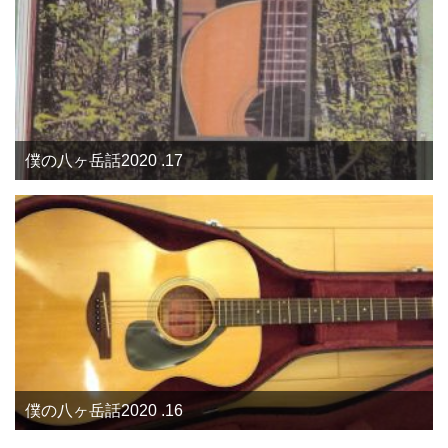
僕の八ヶ岳話2020 .17
僕の八ヶ岳話2020 .16