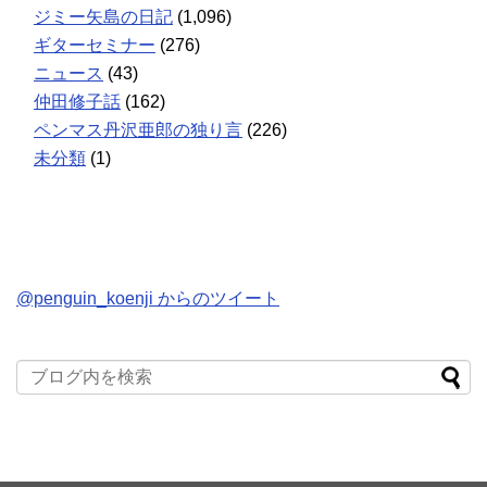
ジミー矢島の日記
(1,096)
ギターセミナー
(276)
ニュース
(43)
仲田修子話
(162)
ペンマス丹沢亜郎の独り言
(226)
未分類
(1)
@penguin_koenji からのツイート