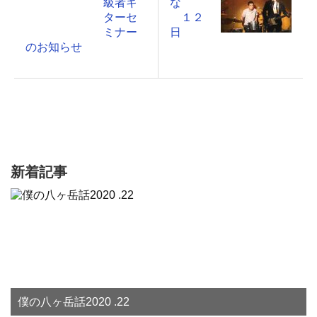
級者ギ
な
ターセ
１２
ミナー
日
のお知らせ
新着記事
僕の八ヶ岳話2020 .22