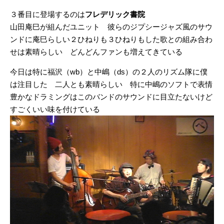
３番目に登場するのは
フレデリック書院
山田庵巳が組んだユニット 彼らのジプシージャズ風のサウ
ンドに庵巳らしい２ひねりも３ひねりもした歌との組み合わ
せは素晴らしい どんどんファンも増えてきている
今日は特に福沢（wb）と中嶋（ds）の２人のリズム隊に僕
は注目した 二人とも素晴らしい 特に中嶋のソフトで表情
豊かなドラミングはこのバンドのサウンドに目立たないけど
すごくいい味を付けている