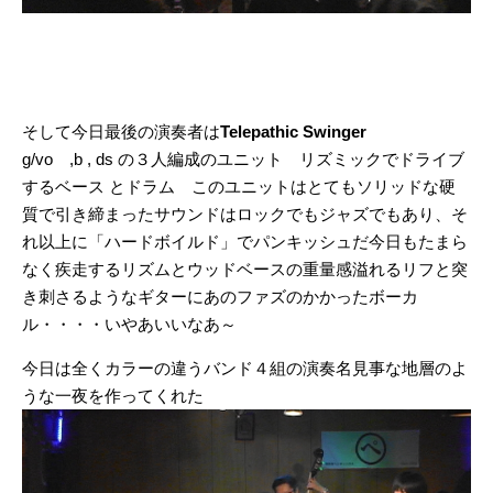
そして今日最後の演奏者は
Telepathic Swinger
g/vo ,b , ds の３人編成のユニット リズミックでドライブ
するベース とドラム このユニットはとてもソリッドな硬
質で引き締まったサウンドはロックでもジャズでもあり、そ
れ以上に「ハードボイルド」でパンキッシュだ今日もたまら
なく疾走するリズムとウッドベースの重量感溢れるリフと突
き刺さるようなギターにあのファズのかかったボーカ
ル・・・・いやあいいなあ～
今日は全くカラーの違うバンド４組の演奏名見事な地層のよ
うな一夜を作ってくれた