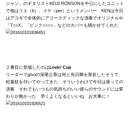
ジャン」のギタリストKEIJI RONSONを中心にしたユニット
で他はリエ（b）、イケ（per）というメンバー KENは今日
はアコギで全体的にアコースティックな演奏でオリジナルや
「T○○X」「ピンク○○○○」などのカバーも聴かせてくれた
２番目に登場したのは
Lovin’ Cup
リーダーでg/voの深尾公章は何と先日脚を骨折したそうで、
松葉杖を付いてやってきた そういうわけで今日は座っての
演奏 それでもいつもの気持ちのいい彼らのサウンドには変
わりが無かった 早くよくなるといいね お大事に！