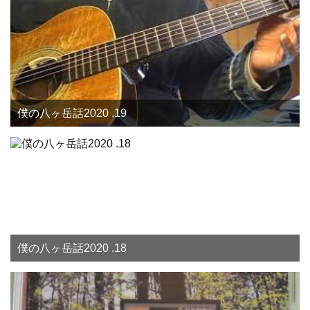
僕の八ヶ岳話2020 .19
僕の八ヶ岳話2020 .18