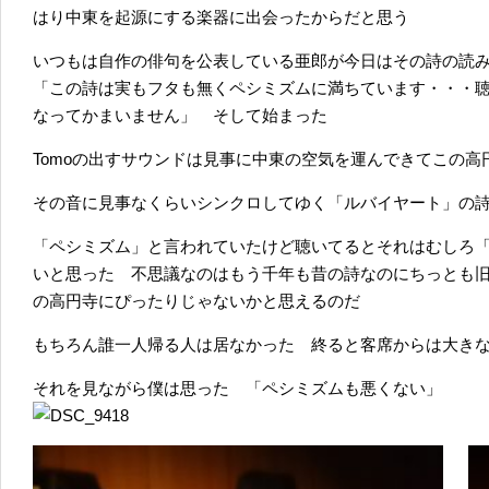
はり中東を起源にする楽器に出会ったからだと思う
いつもは自作の俳句を公表している亜郎が今日はその詩の読
「この詩は実もフタも無くペシミズムに満ちています・・・
なってかまいません」 そして始まった
Tomoの出すサウンドは見事に中東の空気を運んできてこの
その音に見事なくらいシンクロしてゆく「ルバイヤート」の
「ペシミズム」と言われていたけど聴いてるとそれはむしろ
いと思った 不思議なのはもう千年も昔の詩なのにちっとも
の高円寺にぴったりじゃないかと思えるのだ
もちろん誰一人帰る人は居なかった 終ると客席からは大き
それを見ながら僕は思った 「ペシミズムも悪くない」