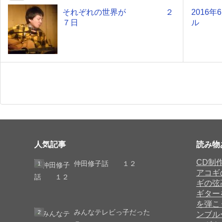
それぞれの世界が ２
2016
７日
ル
人気記事
読み物
CD制
仲田修子話 １２
アコギ
ギの弦
ギター
を弾こ
みんなテレビっ子だった
ンブル