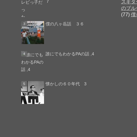
７
スギタ
のブル
(77)
僕
僕の八ヶ岳話 ３６
誰にでもわかるPAの話 ,4
懐かしの６０年代 3