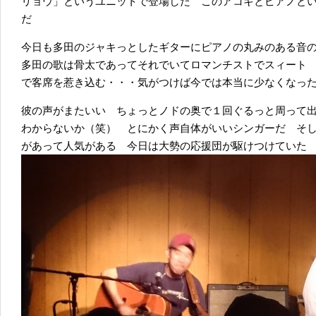
リョウ」というユニットで登場した このアコギとピアノと
だ
今日も多田のジャキっとしたギターにピアノの丸みのある音
多田の歌は骨太であってそれでいてロマンチストでスィート
で客席を惹き込む・・・気がつけば今では本当に少なくなっ
彼の声がまたいい ちょっとノドの奥で１回ぐるっと周って
わからないか（笑） とにかく声自体がいいシンガーだ そ
があって人気がある 今日は大勢の応援団が駆けつけていた