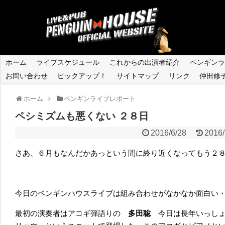
ホーム
ライブスケジュール
これからの出演者紹介
ペンギンラ
お問い合わせ
ピックアップ！
サイトマップ
リンク
仲田修
ホーム
ペンギンライブレポート
ペシミズムも悪くない ２８日
2016/6/28
2016/
さあ、６月もなんだかあっという間に終り近くなってもう２
今日のペンギンハウスライブは組み合わせがなかなか面白い
最初の演奏者はアコギ弾語りの
多田聡
今日は長年いっし