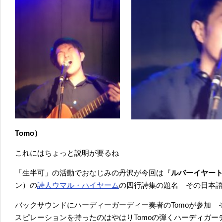
Tomo）
これにはちょっと説明が要るね
「生半可」の活動でおなじみの丹沢が今回は『
ルバーイヤー
ン）の
詩人
ウマル・ハイヤーム
の四行詩集の題名 その日本
バックサウンドにハーディーガーディー奏者のTomoが参加
スピレーションを持ったのはやはりTomoの弾くハーディガ