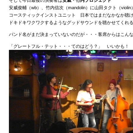
そして今日最後の演奏者は
安威・竹内プロジェクト
安威俊輔（wb）、竹内信次（mandolin）に山田タクト（vio
コースティックインストユニット 日本ではまだなかなか聴け
ドキドキワクワクするようなグッドサウンドを聴かせてくれ
バンド名がまだ決まっていないのだが・・・客席からはこん
「グレートフル・テット・・・てのはどう？」 いいかも！