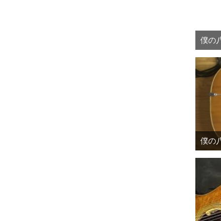
僕の八
僕の八