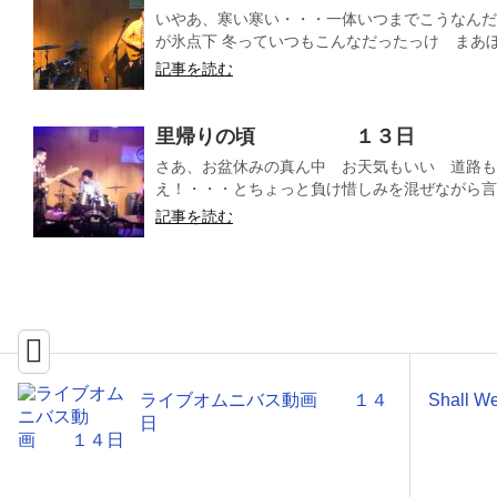
いやあ、寒い寒い・・・一体いつまでこうなんだ
が氷点下 冬っていつもこんなだったっけ まあぼや
記事を読む
里帰りの頃 １３日
さあ、お盆休みの真ん中 お天気もいい 道路も
え！・・・とちょっと負け惜しみを混ぜながら言っ
記事を読む
ライブオムニバス動画 １４
Shall
日