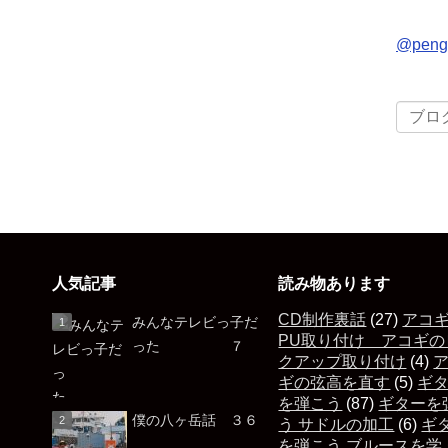
@pen
人気記事
読み物あります
CD制作裏話
(27)
アコ
みんなテレビっ子だ
PU取り付け アコギの
った ７
クアップ取り付け
(4)
ギの弦高を直す
(5)
ギ
を弾こう
(87)
ギターを
僕の八ヶ岳話 ３６
う サドルの加工
(6)
ギ
を弾こう ブルースを学