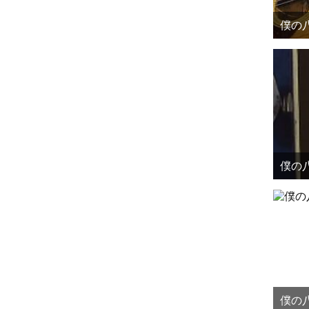
僕の八
僕の八
僕の八