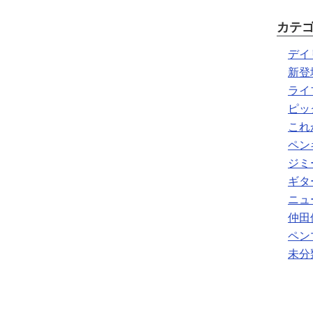
カテ
デイ
新登
ライ
ピッ
これ
ペン
ジミ
ギタ
ニュ
仲田
ペン
未分