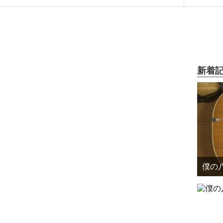
新着
僕の八