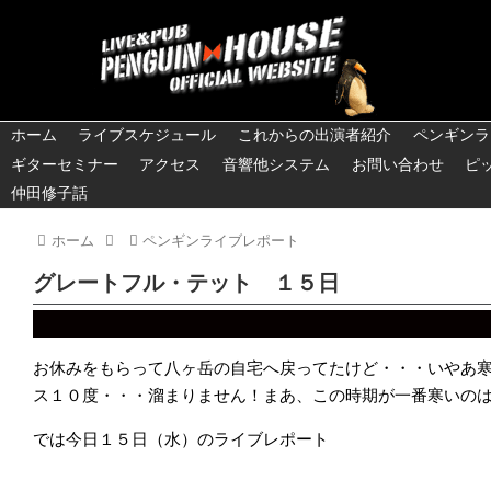
ホーム
ライブスケジュール
これからの出演者紹介
ペンギンラ
ギターセミナー
アクセス
音響他システム
お問い合わせ
ピ
仲田修子話
ホーム
ペンギンライブレポート
グレートフル・テット １５日
お休みをもらって八ヶ岳の自宅へ戻ってたけど・・・いやあ
ス１０度・・・溜まりません！まあ、この時期が一番寒いの
では今日１５日（水）のライブレポート