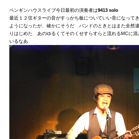
ペンギンハウスライブ今日最初の演奏者は
9413 solo
最近１２弦ギターの音がすっかち板についていい音になって
ようになったが、確かにそうだ バンドのときとはまた全然
りはじめた あのゆるくてそのくせすらすらと流れるMCに混
いるなあ