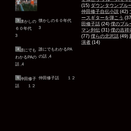
(15)
ダウンタウンブル
仲田修子自伝小説
(42)
ースギターを弾こう
(3
懐かしの６０年代
田修子話
(24)
僕のブル
3
マン列伝
(31)
僕の吉祥
(77)
僕らの北沢話
(49)
演者
(14)
誰にでもわかるPA
の話 ,4
仲田修子話 １２