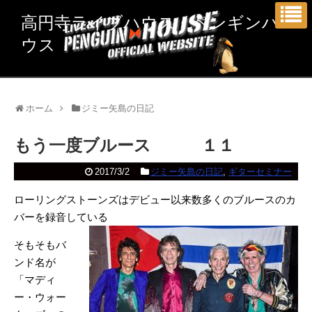
高円寺ライブハウス ペンギンハ
ウス
ホーム
ジミー矢島の日記
もう一度ブルース １１
2017/3/2
ジミー矢島の日記
,
ギターセミナー
ローリングストーンズはデビュー以来数多くのブルースのカ
バーを録音している
そもそもバ
ンド名が
「マディ
ー・ウォー