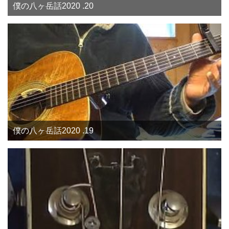
僕の八ヶ岳話2020 .20
僕の八ヶ岳話2020 .19