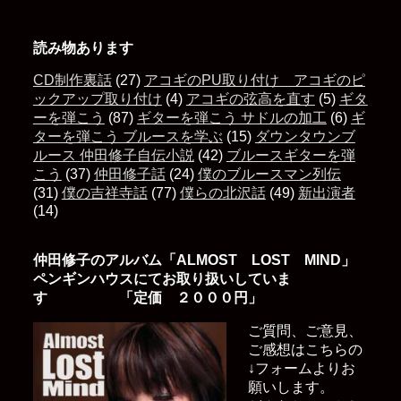
読み物あります
CD制作裏話
(27)
アコギのPU取り付け アコギのピ
ックアップ取り付け
(4)
アコギの弦高を直す
(5)
ギタ
ーを弾こう
(87)
ギターを弾こう サドルの加工
(6)
ギ
ターを弾こう ブルースを学ぶ
(15)
ダウンタウンブ
ルース 仲田修子自伝小説
(42)
ブルースギターを弾
こう
(37)
仲田修子話
(24)
僕のブルースマン列伝
(31)
僕の吉祥寺話
(77)
僕らの北沢話
(49)
新出演者
(14)
仲田修子のアルバム「ALMOST LOST MIND」
ペンギンハウスにてお取り扱いしていま
す 「定価 ２０００円」
ご質問、ご意見、
ご感想はこちらの
↓フォームよりお
願いします。