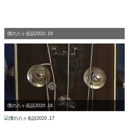
僕の八ヶ岳話2020 .19
僕の八ヶ岳話2020 .18