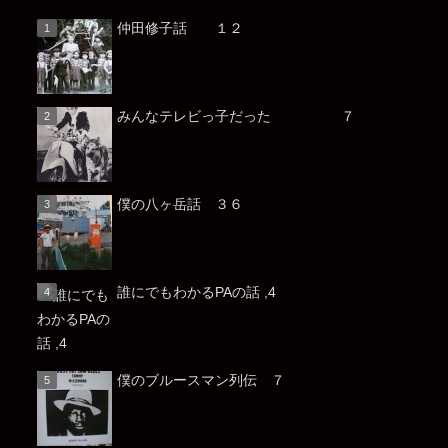
仲田修子話 １２
みんなテレビっ子だった ７
僕の八ヶ岳話 ３６
誰にでもわかるPAの話 ,4
僕のブルースマン列伝 ７