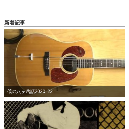
新着記事
僕の八ヶ岳話2020 .22