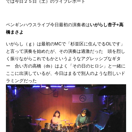
では今日２５日（土）のライブレポート
ペンギンハウスライブ今日最初の演奏者は
いがらし杏子+高
橋まさよ
いがらし（ｇ）は最初のMCで「杉並区に住んでるOLです」
と言って演奏を始めたが、その演奏は過激だった 頭を烈し
く振りながらこれでもかというようなアグレッシブなギタ
ー 合い方の高橋（ds）はよく「その日のヒロシ」と一緒に
ここに出演しているが、今日はまるで別人のような烈しいド
ラミングだった