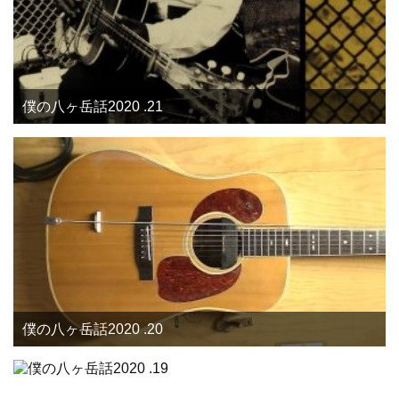
僕の八ヶ岳話2020 .21
僕の八ヶ岳話2020 .20