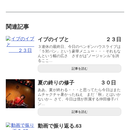
関連記事
イブのイブと ２３日
３連休の最終日、今日のペンギンハウスライブは
「５対バン」という豪華メニュー・・・それもな
んという幅の広さ さすがは”ノージャンル”を誇
るここ...
記事を読む
夏の終りの修子 ３０日
ああ、夏が終わる・・・と思ってたら今日はまた
ムチャクチャ暑かったねえ まだ「秋」とはいか
ないか～ さて、今日は僕が所属する仲田修子バ
ン...
記事を読む
動画で振り返る.63