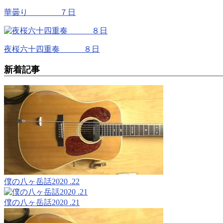
華曇り ７日
夜桜六十四重奏 ８日
新着記事
僕の八ヶ岳話2020 .22
僕の八ヶ岳話2020 .21