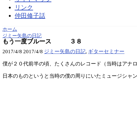
リンク
仲田修子話
ホーム
ジミー矢島の日記
もう一度ブルース ３８
2017/4/8
2017/4/8
ジミー矢島の日記
,
ギターセミナー
僕が２０代前半の頃、たくさんのレコード（当時はアナロ
日本のものというと当時の僕の周りにいたミュージシャ