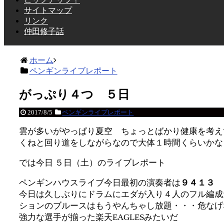
サイトマップ
リンク
仲田修子話
ホーム
ペンギンライブレポート
がっぷり４つ ５日
2017/8/5
ペンギンライブレポート
雲が多いがやっぱり夏空 ちょっとばかり健康を考え
くねと回り道をしながらなので大体１時間くらいかな
では今日 ５日（土）のライブレポート
ペンギンハウスライブ今日最初の演奏者は
９４１３
今日は久しぶりにドラムにエダが入り４人のフル編成
ションのブルースはもうやんちゃし放題・・・危なげ
強力な選手が揃った楽天EAGLESみたいだ