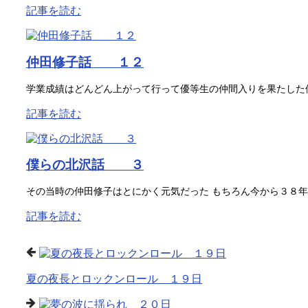
記事を読む
仲田修子話 １２
学業成績はどんどん上がって行って優等生の仲間入りを果たした修
記事を読む
僕らの北沢話 ３
その当時の仲田修子はとにかく元気だった もちろん今から３８年
記事を読む
夏の夜長とロックンロール １９日