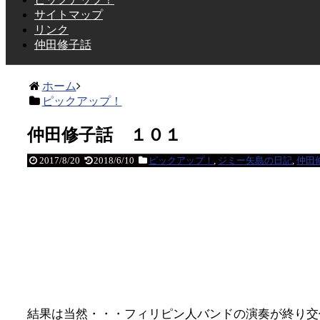
サイトマップ
リンク
仲田修子話
ホーム
ピックアップ！
仲田修子話 １０１
2017/8/20
2018/6/10
ピックアップ！
,
ジミー矢島の日記
,
仲田
結果は当然・・・フィリピン人バンドの演奏が終り交