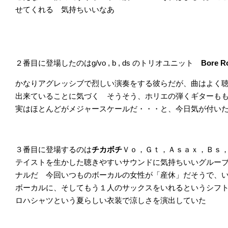
せてくれる 気持ちいいなあ
２番目に登場したのは
g/vo , b , ds のトリオユニット
Bore R
かなりアグレッシブで烈しい演奏をする彼らだが、曲はよく
出来ていることに気づく そうそう、ホリエの弾くギターも
実はほとんどがメジャースケールだ・・・と、今日気が付い
３番目に登場するのは
チカボチ
Ｖｏ，Ｇｔ，Ａｓａｘ，Ｂｓ
テイストを生かした聴きやすいサウンドに気持ちいいグルーブ
ナルだ 今回いつものボーカルの女性が「産休」だそうで、
ボーカルに、そしてもう１人のサックスをいれるというシフ
ロハシャツという夏らしい衣装で涼しさを演出していた