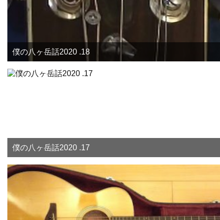
僕の八ヶ岳話2020 .18
僕の八ヶ岳話2020 .17