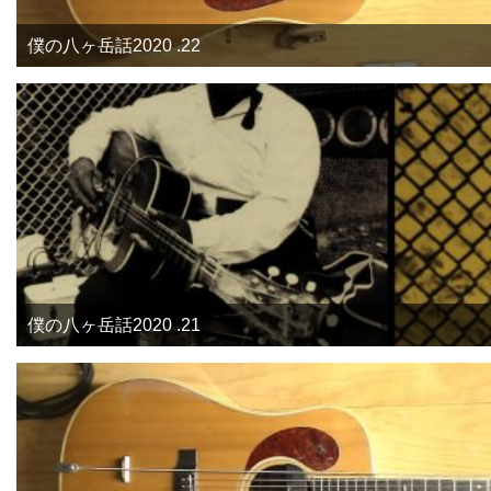
僕の八ヶ岳話2020 .22
僕の八ヶ岳話2020 .21