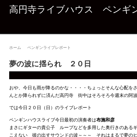
高円寺ライブハウス ペンギ
ホーム
ペンギンライブレポート
夢の波に揺られ ２０日
おや、今日も雨が降るのかな・・・・ちょっとそんな心配を
んとか降られずに済んだ高円寺 街中はそろそろ今週末の阿
では今日２０日（日）のライブレポート
ペンギンハウスライブ今日最初の演奏者は
布施和彦
まさにギターの貴公子 ループなどを多用した奥行きのある
こえない 彼の出すサウンドの波～～～ それはまるで夢の