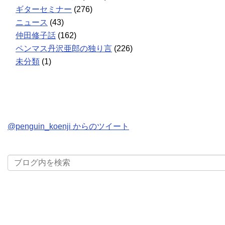
ギターセミナー
(276)
ニュース
(43)
仲田修子話
(162)
ペンマス丹沢亜郎の独り言
(226)
未分類
(1)
@penguin_koenji からのツイート