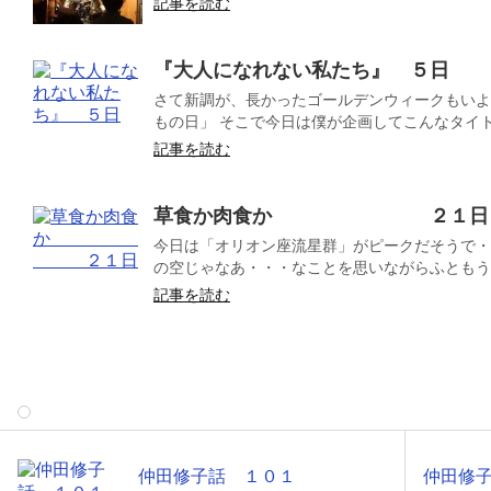
記事を読む
『大人になれない私たち』 ５日
さて新調が、長かったゴールデンウィークもいよ
もの日」 そこで今日は僕が企画してこんなタイトル
記事を読む
草食か肉食か ２１日
今日は「オリオン座流星群」がピークだそうで・
の空じゃなあ・・・なことを思いながらふともう８
記事を読む
仲田修子話 １０１
仲田修