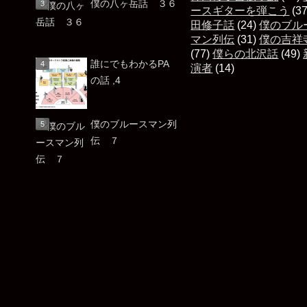
僕の八ヶ岳話 ３６
ースギターを弾こう
(3
田修子話
(24)
僕のブル
マン列伝
(31)
僕の吉祥
(77)
僕らの北沢話
(49)
誰にでもわかるPA
演者
(14)
の話 ,4
僕のブルースマン列
伝 ７