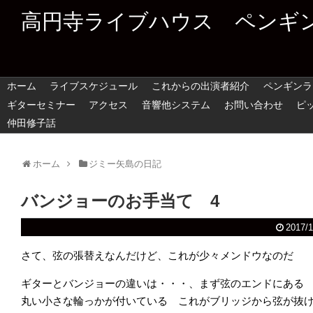
高円寺ライブハウス ペンギ
ホーム
ライブスケジュール
これからの出演者紹介
ペンギンラ
ギターセミナー
アクセス
音響他システム
お問い合わせ
ピ
仲田修子話
ホーム
ジミー矢島の日記
バンジョーのお手当て 4
2017/1
さて、弦の張替えなんだけど、これが少々メンドウなのだ
ギターとバンジョーの違いは・・・、まず弦のエンドにある
丸い小さな輪っかが付いている これがブリッジから弦が抜