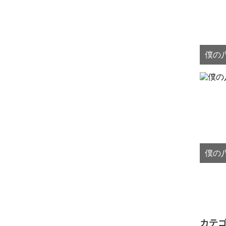
僕の八
僕の八
カテ