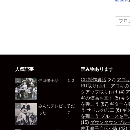
人気記事
読み物あります
CD制作裏話
(27)
アコ
仲田修子話 １２
PU取り付け アコギの
クアップ取り付け
(4)
ギの弦高を直す
(5)
ギ
を弾こう
(87)
ギターを
みんなテレビっ子だ
う サドルの加工
(6)
ギ
った ７
を弾こう ブルースを学
(15)
ダウンタウンブル
仲田修子自伝小説
(42)