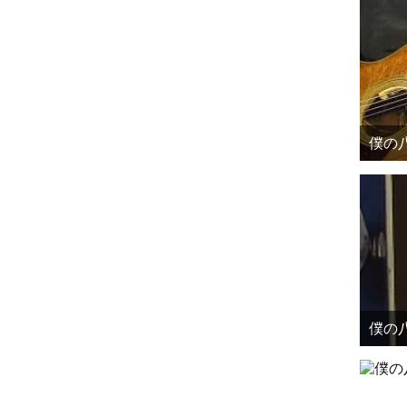
僕の八
僕の八