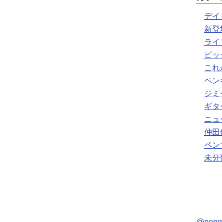
デイ
新登
ライ
ピッ
これ
ペン
ジミ
ギタ
ニュ
仲田
ペン
未分
@pen