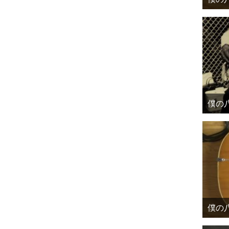
僕の八
僕の八