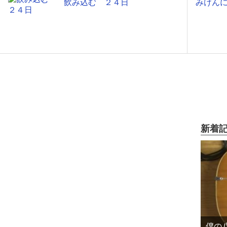
飲み込む ２４日
みけん
新着
僕の八