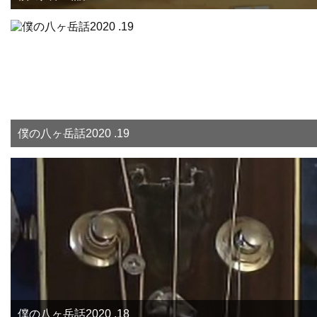
僕の八ヶ岳話2020 .19
僕の八ヶ岳話2020 .18