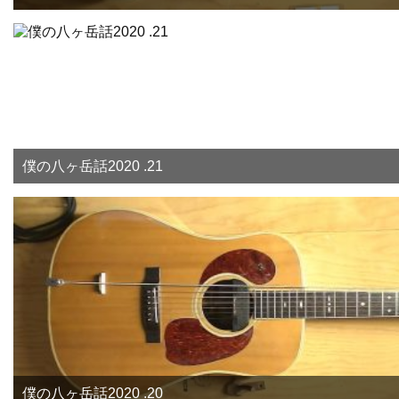
僕の八ヶ岳話2020 .21
僕の八ヶ岳話2020 .20