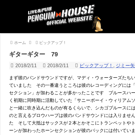
ホーム
ピックアップ！
ギターギター 79
2018/2/11
2018/2/11
ピックアップ！
,
ジミー
まず彼のバンドサウンドですが、マディ・ウォーターズたち
ていました その一番違うところは彼のレコーディングには
セクション」が加わることが多かったことです ブルースハ
く初期に同時期に活動していた「サニーボーイ・ウィリアム
と一緒に吹き込んだものが有るくらいで、シカゴブルースに
のと言えるブロウハープは彼のバンドサウンドには入りませ
た そして大抵はサックスが２本とかそこにトランペットや
ーンが加わったホーンセクションが彼のバックには付いてい