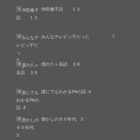
仲田修子話 １２
みんなテレビっ子だった ７
僕の八ヶ岳話 ３６
誰にでもわかるPAの話 ,4
懐かしの６０年代 3