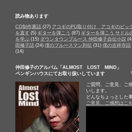
読み物あります
CD制作裏話
(27)
アコギのPU取り付け アコギのピッ
を直す
(5)
ギターを弾こう
(87)
ギターを弾こう サドル
を学ぶ
(15)
ダウンタウンブルース 仲田修子自伝小説
(4
田修子話
(24)
僕のブルースマン列伝
(31)
僕の吉祥寺話
(14)
仲田修子のアルバム「ALMOST LOST MIND」
ペンギンハウスにてお取り扱いしています 「
ご質問、ご意見、ご
いします。
どんなちょっとした
ご意見、ご感想はこ