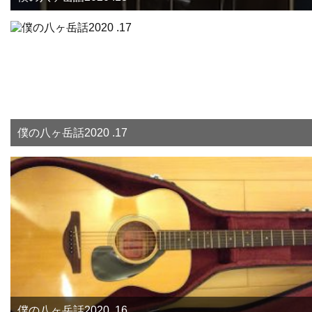
僕の八ヶ岳話2020 .17
僕の八ヶ岳話2020 .16