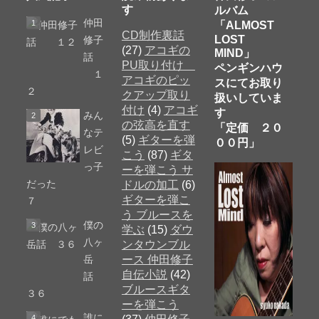
す
ルバム
仲田
「ALMOST
CD制作裏話
LOST
修子
(27)
アコギの
MIND」
話
PU取り付け
ペンギンハウ
１
アコギのピッ
スにてお取り
２
クアップ取り
扱いしていま
付け
(4)
アコギ
す
みん
の弦高を直す
「定価 ２０
なテ
(5)
ギターを弾
００円」
レビ
こう
(87)
ギタ
っ子
ーを弾こう サ
だった
ドルの加工
(6)
ギターを弾こ
７
う ブルースを
僕の
学ぶ
(15)
ダウ
八ヶ
ンタウンブル
岳
ース 仲田修子
自伝小説
(42)
話
ブルースギタ
３６
ーを弾こう
誰に