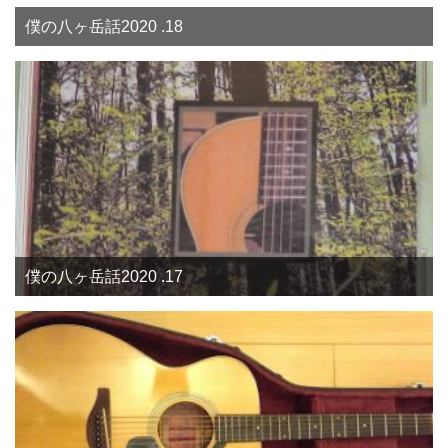
僕の八ヶ岳話2020 .18
僕の八ヶ岳話2020 .17