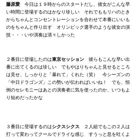
藤原愛
今日は１９時からのスタートだし、彼女がこんな早
い時間に登場するのはかなり珍しい それでももリハのとき
からちゃんとコンセントレーションを合わせて本番にいいも
のをちゃんと作り出す オリンピック選手のような彼女の演
技・・・いや演奏は清々しかった
２番目に登場したのは
東京セッション
彼らもこんな早い出
番に出てくるのは珍しい でもやはりちゃんと見せるところ
は見せ、しっかりと「暴れて」くれた（笑） 今シーズンの
「中日ドラゴンズ」この勢いが伝わればいいね！ でも、恒
例のセレモニーはあとの演奏者に気を使ったのか、いつもよ
り短めだったかな
３番目に登場するのは
シクスシクス
２人組でもこの２人は
打って変わってクールでドライな感じ すうっと息を吐くよ