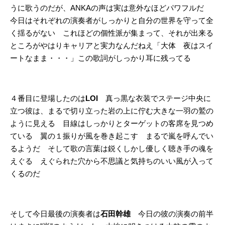
うに歌うのだが、ANKAの声は実は意外なほどパワフルだ
今日はそれぞれの演奏者がしっかりと自分の世界を守って全
く揺るがない これほどの個性派が集まって、それが出来る
ところがやはりキャリアと実力なんだねえ「大体 夜はスイ
ートなまま・・・」この歌詞がしっかり耳に残ってる
４番目に登場したのは
LOI
真っ黒な衣装でステージ中央に
立つ彼は、まるで切り立った岩の上に佇む大きな一羽の鷲の
ように見える 目線はしっかりとターゲットの客席を見つめ
ている 翼の１振りが風を巻き起こす まるで嵐を呼んでい
るようだ そして歌の言葉は鋭くしかし優しく聴き手の魂を
えぐる えぐられた穴から不思議と気持ちのいい風が入って
くるのだ
そして今日最後の演奏者は
石田幹雄
今日の彼の演奏の前半