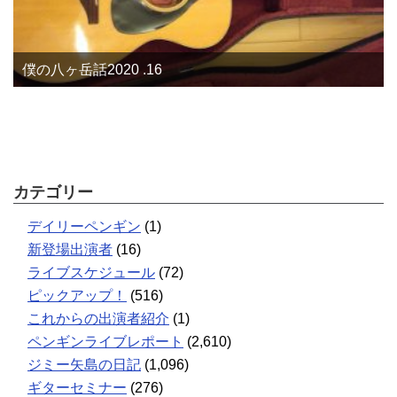
僕の八ヶ岳話2020 .16
カテゴリー
デイリーペンギン
(1)
新登場出演者
(16)
ライブスケジュール
(72)
ピックアップ！
(516)
これからの出演者紹介
(1)
ペンギンライブレポート
(2,610)
ジミー矢島の日記
(1,096)
ギターセミナー
(276)