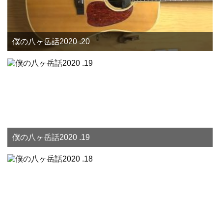
僕の八ヶ岳話2020 .20
僕の八ヶ岳話2020 .19