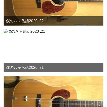
僕の八ヶ岳話2020 .22
僕の八ヶ岳話2020 .21