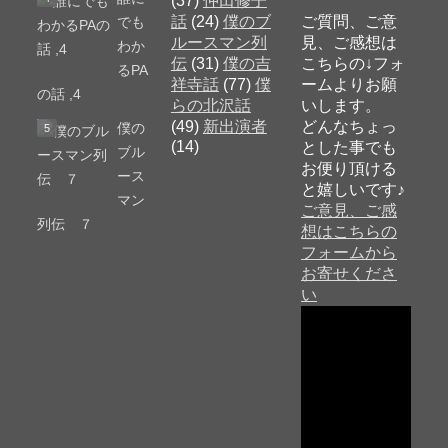
(37)
仲田修子
話
(24)
僕のブ
ご質問、ご意
でも
ルースマン列
見、ご感想は
わか
伝
(31)
僕の吉
こちらの↓フォ
るPA
祥寺話
(77)
僕
ームよりお願
の話 ,4
らの北沢話
いします。
(49)
新出演者
どんなちょっ
僕の
(14)
とした事でも
ブル
お便り頂ける
ース
と嬉しいです♪
マン
ご意見、ご感
列伝 ７
想はこちらの
フォームから
お寄せくださ
い