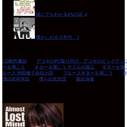
誰にでもわかるPAの話 ,4
懐かしの６０年代 3
読み物あります
CD制作裏話
(27)
アコギのPU取り付け アコギのピックアッ
ーを弾こう
(87)
ギターを弾こう サドルの加工
(6)
ギターを弾
ルース 仲田修子自伝小説
(42)
ブルースギターを弾こう
(37)
仲
僕の吉祥寺話
(77)
僕らの北沢話
(49)
新出演者
(14)
仲田修子のアルバム「ALMOST LOST MIND」
ペンギンハウスにてお取り扱いしています 「定価 