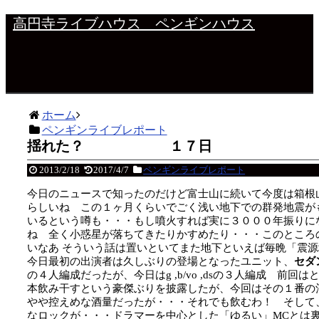
高円寺ライブハウス ペンギンハウス
ホーム
ペンギンライブレポート
揺れた？ １７日
2013/2/18
2017/4/7
ペンギンライブレポート
今日のニュースで知ったのだけど富士山に続いて今度は箱根
らしいね この１ヶ月くらいでごく浅い地下での群発地震が
いるという噂も・・・もし噴火すれば実に３０００年振りに
ね 全く小惑星が落ちてきたりかすめたり・・・このところ
いなあ
そういう話は置いといてまた地下といえば毎晩「震源
今日最初の出演者は久しぶりの登場となったユニット、
セダ
の４人編成だったが、今日はg ,b/vo ,dsの３人編成 前
本飲み干すという豪傑ぶりを披露したが、今回はその１番の
やや控えめな酒量だったが・・・それでも飲むわ！ そして
なロックが・・・ドラマーを中心とした「ゆるい」MCとは