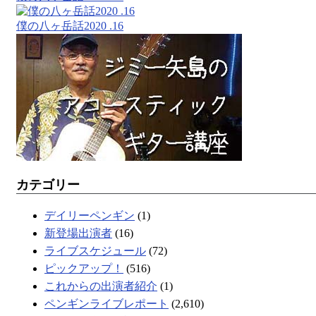
僕の八ヶ岳話2020 .16
カテゴリー
デイリーペンギン
(1)
新登場出演者
(16)
ライブスケジュール
(72)
ピックアップ！
(516)
これからの出演者紹介
(1)
ペンギンライブレポート
(2,610)