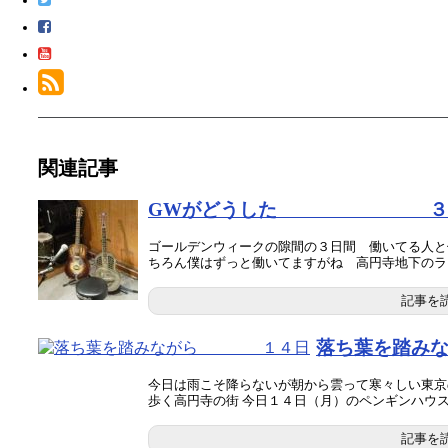
関連記事
GWがどうした ３
ゴールデンウィークの隙間の３日間 働いてる人と
ちろん僕はずっと働いてますがね 高円寺地下のライブ
記事を
落ち葉を踏
今日は雨こそ降らないが朝から雲って寒々しい東京
歩く高円寺の街 今日１４日（月）のペンギンハウス..
記事を