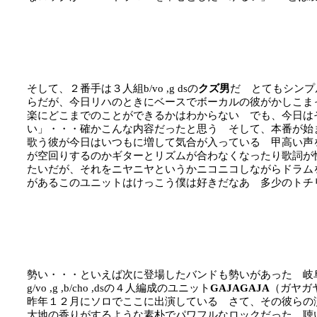
そして、２番手は３人組b/vo ,g dsの
クズ男
だ とてもシンプ
らだが、今日リハのときにベースでボーカルの彼がかしこま
楽にどこまでのことができるかはわからない でも、今日は
い」・・・確かこんな内容だったと思う そして、本番が始
歌う彼が今日はいつもに増して気合が入っている 甲高い声
が空回りするのかギターとリズムが合わなくなったり歌詞が
たいだが、それをニヤニヤというかニコニコしながらドラム
があるこのユニットはけっこう僕は好きだなあ 多少のトチ
勢い・・・といえば次に登場したバンドも勢いがあった 岐
g/vo ,g ,b/cho ,dsの４人編成のユニット
GAJAGAJA
（ガヤガ
昨年１２月にソロでここに出演している さて、その彼らの
大地の香りがするような素朴でパワフルなロックだった 聴いててちょっと