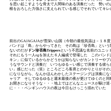
を思い起こすような骨太で人間味のある演奏だった 勢いの
根をおろした力強さに支えられている感じでそれでいてキレ
前出のGAJAGAJAが雪深い山国（今朝の最低気温は－１８
バンドは「島」からやってきた その島は「珍否島」という
ないのだが
ドン珍否島Trippers
という不思議な名前のユニットはag/v
それにもう一人egを加えた６人編成で登場した このバン
キン」に似ているからかどうかは知らないがカントリーやブ
うなサウンドと演奏だ いつもゆる～い感じで演奏する彼ら
い」感じだった（笑）ところどころ客席とのやりとりがその
になりながら、なんかほんわかしたステージングは演奏にな
ャリア そしてゆるゆると週末最後の夜が更けてゆくのと同
お開きになりそうな・・・地上ではどんなニュースが駆け巡
に・・・ペンギンハウスの夜は今日もけっこう揺れていた