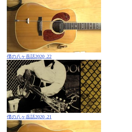
僕の八ヶ岳話2020 .22
僕の八ヶ岳話2020 .21