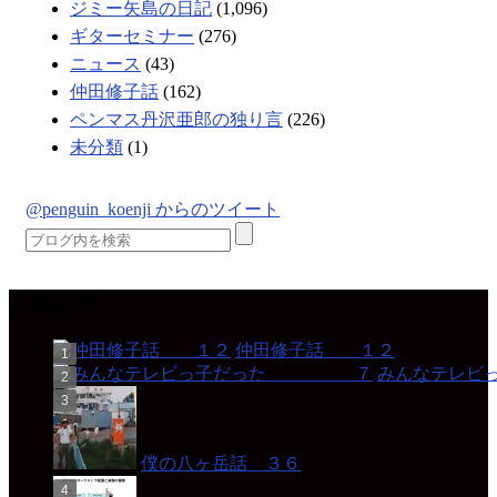
ジミー矢島の日記
(1,096)
ギターセミナー
(276)
ニュース
(43)
仲田修子話
(162)
ペンマス丹沢亜郎の独り言
(226)
未分類
(1)
@penguin_koenji からのツイート
人気記事
仲田修子話 １２
みんなテレ
僕の八ヶ岳話 ３６