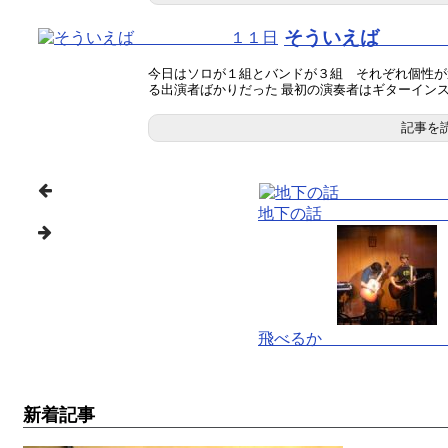
そういえば
今日はソロが１組とバンドが３組 それぞれ個性が
る出演者ばかりだった 最初の演奏者はギターインス..
記事を
地下の話 １
飛べるか １
新着記事