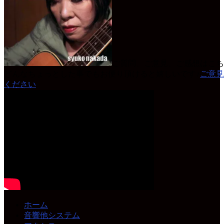
ご質問、ご意見、ご感想はこち
どんなちょっとした事でもお便り頂けると嬉しいです♪
ご意見
ください
ホーム
音響他システム