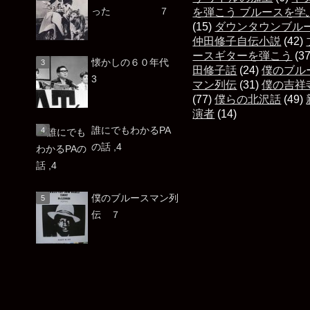
った ７
を弾こう ブルースを学
(15)
ダウンタウンブル
仲田修子自伝小説
(42)
ースギターを弾こう
(3
懐かしの６０年代
田修子話
(24)
僕のブル
3
マン列伝
(31)
僕の吉祥
(77)
僕らの北沢話
(49)
演者
(14)
誰にでもわかるPA
の話 ,4
僕のブルースマン列
伝 ７