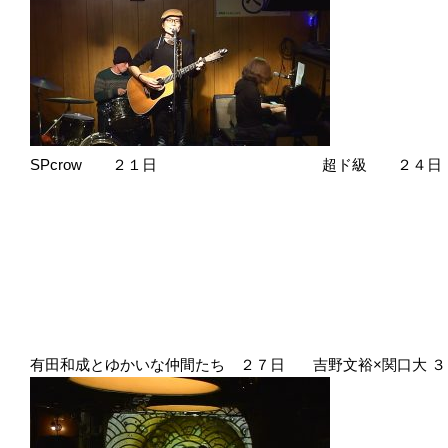
SPcrow ２１日 超ド級 ２４日
有田和成とゆかいな仲間たち ２７日 吉野文裕×関口大 ３