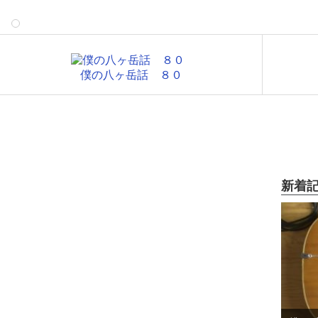
僕の八ヶ岳話 ８０
新着