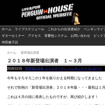
ホーム
ライブスケジュール
これからの出演者紹介
ペンギンライ
ギターセミナー
アクセス
音響他システム
お問い合わせ
ピック
仲田修子話
ホーム
新登場出演者
２０１８年新登場出演者 １～３月
2018/12/15
新登場出演者
,
ピックアップ！
,
ペンギンライブレポート
今年もそろそろこの１年を振りかえる時期になってきました
それで恒例の「新登場出演者」２０１８年版・・・最初は１
これは４月の頭に発表したものですが、再び紹介します！