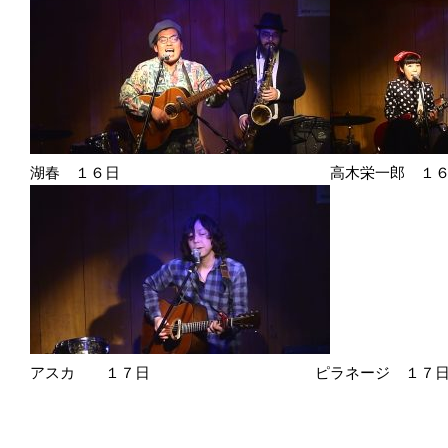
湖春 １６日 高木栄一郎 １６
アスカ １７日 ピラネージ １７