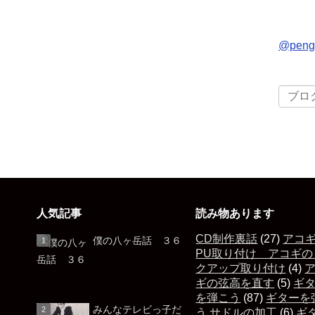
@pen
人気記事
読み物あります
CD制作裏話
(27)
アコ
僕の八ヶ岳話 ３６
PU取り付け アコギの
クアップ取り付け
(4)
ギの弦高を直す
(5)
ギ
を弾こう
(87)
ギターを
みんなテレビっ子だ
う サドルの加工
(6)
ギ