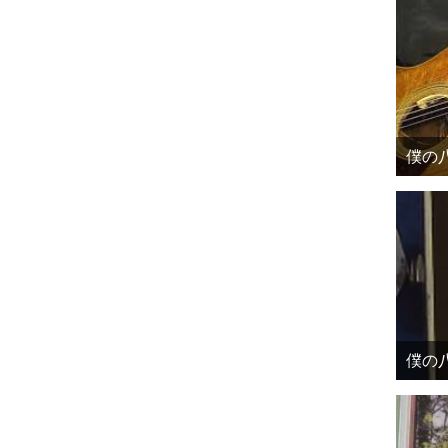
僕の八
僕の八