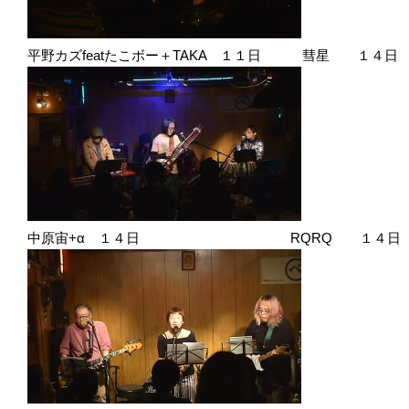
平野カズfeatたこボー＋TAKA １１日 彗星 １４日
中原宙+α １４日 RQRQ １４日