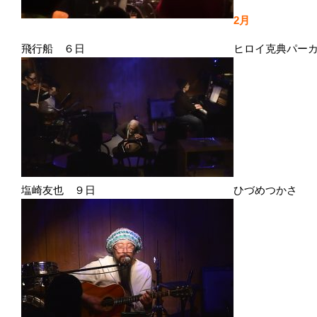
2月
飛行船 ６日 ヒロイ克典パーカッション 
塩崎友也 ９日 ひづめつかさ １