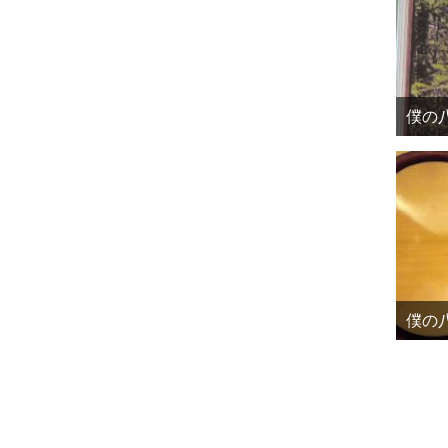
僕の八
僕の八