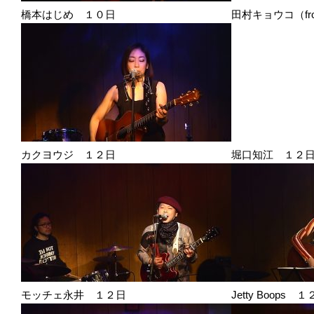
橋本はじめ １０日 田村キョウコ（from 
カクヨウジ １２日 堀口知江 １２
モッチェ永井 １２日 Jetty Boops １