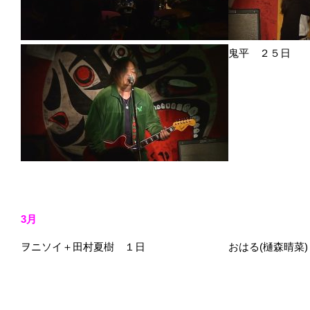
鬼平 ２５日
3月
ヲニソイ＋田村夏樹 １日 おはる(樋森晴菜)