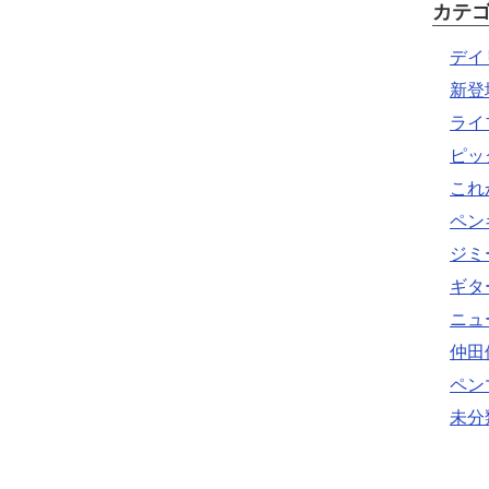
カテ
デイ
新登
ライ
ピッ
これ
ペン
ジミ
ギタ
ニュ
仲田
ペン
未分