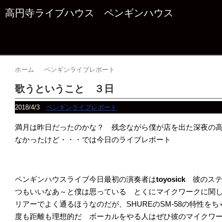
高円寺ライブハウス ペンギンハウス
ホーム
ペンギンライブレポート
歌うということ ３日
2018/4/3
ペンギンライブレポート
満月は昨日だったのかな？ 残念ながら僕が店を出た深夜の
なかったけど・・・では今日のライブレポート
ペンギンハウスライブ今日最初の演奏者は
toyosick
彼のス
つもいいなあ～と僕は思っている とくにマイクワークに関
リアーでよく通るほうなのだが、SHUREのSM-58の特性を
度も距離も理想的だ ボーカルをやる人はぜひ彼のマイクワ