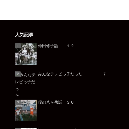
人気記事
仲田修子話 １２
みんなテレビっ子だった ７
僕の八ヶ岳話 ３６