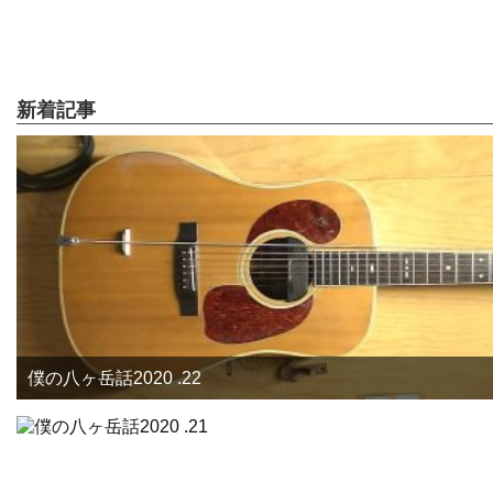
新着記事
僕の八ヶ岳話2020 .22