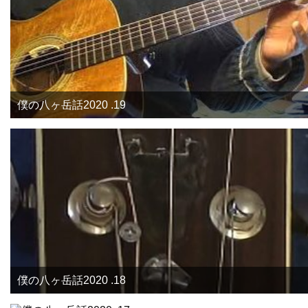
僕の八ヶ岳話2020 .19
僕の八ヶ岳話2020 .18