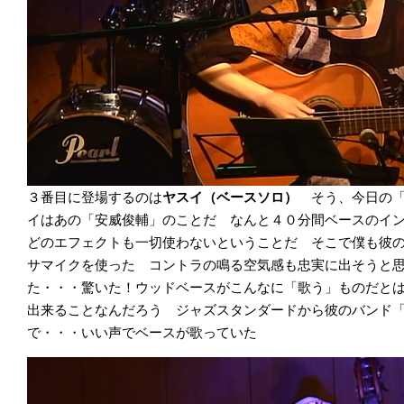
３番目に登場するのは
ヤスイ（ベースソロ）
そう、今日の
イはあの「安威俊輔」のことだ なんと４０分間ベースのイ
どのエフェクトも一切使わないということだ そこで僕も彼
サマイクを使った コントラの鳴る空気感も忠実に出そうと
た・・・驚いた！ウッドベースがこんなに「歌う」ものだと
出来ることなんだろう ジャズスタンダードから彼のバンド
で・・・いい声でベースが歌っていた