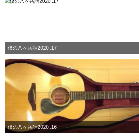
僕の八ヶ岳話2020 .17
僕の八ヶ岳話2020 .16