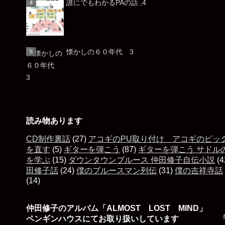
誰にでもわかるPAの話 ,4
懐かしの６０年代 3
読み物あります
CD制作裏話
(27)
アコギのPU取り付け アコギのピッ
を直す
(5)
ギターを弾こう
(87)
ギターを弾こう サドル
を学ぶ
(15)
ダウンタウンブルース 仲田修子自伝小説
(4
田修子話
(24)
僕のブルースマン列伝
(31)
僕の吉祥寺話
(14)
仲田修子のアルバム「ALMOST LOST MIND」
ペンギンハウスにてお取り扱いしています 「