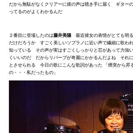
だから無駄がなくクリアーに彼の声は聴き手に届く ギター
ってるのがよくわかるんだ
２番目に登場したのは
藤井美陽
最近彼女の表情がとても明
だけだろうか すごく美しいソプラノに近い声で繊細に歌われ
知っている その声が実はすごくしっかりと芯があって力強
くいいのだ だからリバーブが奇麗にかかるんだよね それ
とさせられる 今日の歌にこんな歌詞があった
「煙突から昇
の・・・私だったもの」