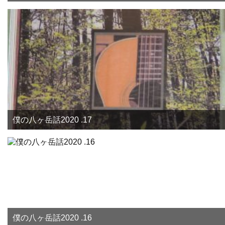
僕の八ヶ岳話2020 .17
僕の八ヶ岳話2020 .16