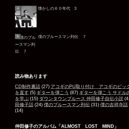
懐かしの６０年代 3
僕のブルースマン列伝 ７
読み物あります
CD制作裏話
(27)
アコギのPU取り付け アコギのピッ
を直す
(5)
ギターを弾こう
(87)
ギターを弾こう サドル
を学ぶ
(15)
ダウンタウンブルース 仲田修子自伝小説
(4
田修子話
(24)
僕のブルースマン列伝
(31)
僕の吉祥寺話
(14)
仲田修子のアルバム「ALMOST LOST MIND」