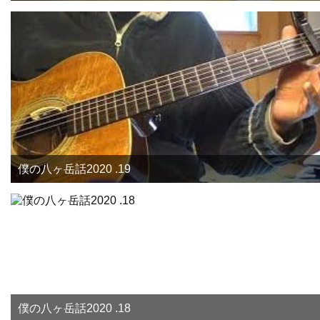
僕の八ヶ岳話2020 .19
僕の八ヶ岳話2020 .18