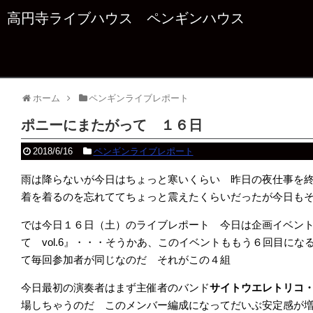
高円寺ライブハウス ペンギンハウス
ホーム
ペンギンライブレポート
ポニーにまたがって １６日
2018/6/16
ペンギンライブレポート
雨は降らないが今日はちょっと寒いくらい 昨日の夜仕事を
着を着るのを忘れててちょっと震えたくらいだったが今日も
では今日１６日（土）のライブレポート 今日は企画イベン
て vol.6』・・・そうかあ、このイベントももう６回目に
て毎回参加者が同じなのだ それがこの４組
今日最初の演奏者はまず主催者のバンド
サイトウエレトリコ
場しちゃうのだ このメンバー編成になってだいぶ安定感が