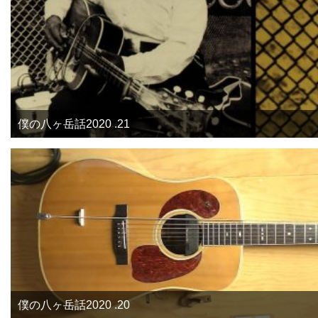
僕の八ヶ岳話2020 .21
僕の八ヶ岳話2020 .20