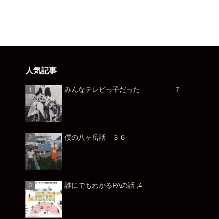
人気記事
みんなテレビっ子だった ７
僕の八ヶ岳話 ３６
誰にでもわかるPAの話 ,4