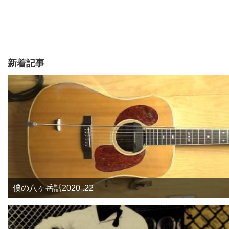
新着記事
僕の八ヶ岳話2020 .22