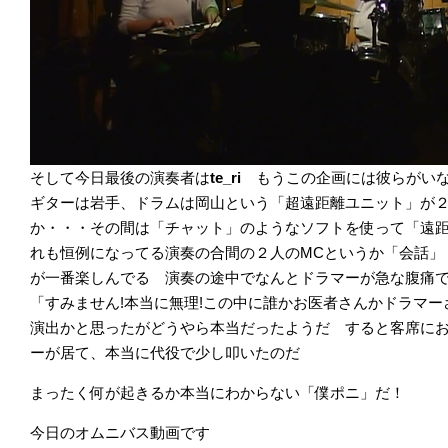
そして今日最後の演奏者は
te_ri
もうこの企画には彼らがい
ギターは岩手、ドラムは岡山という「超遠距離ユニット」が
か・・・その間は「チャット」のようなソフトを使って「遠距
れも恒例になってる演奏の合間の２人のMCというか「会話」
が一番楽しんでる 演奏の途中でなんとドラマーが急な腹痛
「すみません!本当に無理!この中に誰かお医者さんかドラマ
演出かと思ったがどうやら本当だったようだ すると客席に
ーが居て、本当に代役で少し叩いたのだ
まったく何が起きるか本当にわからない「僕ポニ」だ！
今日のオムニバス動画です