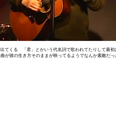
が出てくる 「君」とかいう代名詞で歌われてたりして最
た曲が彼の生き方そのままが映ってるようでなんか素敵だっ