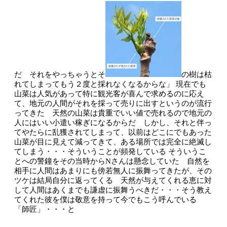
だ それをやっちゃうとそ
の樹は枯
れてしまってもう２度と採れなくなるからな」
現在でも
山菜は人気があって特に観光客が喜んで求めるのに応え
て、地元の人間がそれを採って売りに出すというのが流行
ってきた 天然の山菜は貴重でいい値で売れるので地元の
人にはいい小遣い稼ぎになるからだ しかし、それと伴っ
てやたらに乱獲されてしまって、以前はどこにでもあった
山菜が目に見えて減ってきて、ある場所では完全に絶滅し
てしまう・・・そういうことが頻発している
そういうこ
とへの警鐘をその当時からNさんは懸念していた 自然を
相手に人間はあまりにも傍若無人に振舞ってきたが、その
ツケは結局自分に返ってくる 天然が与えてくれる恵に対
して人間はあくまでも謙虚に振舞うべきだ・・・そう教え
てくれた彼を僕は敬意を持って今でもこう呼んでいる
「師匠」・・・と