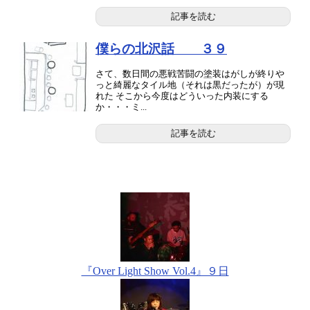
記事を読む
僕らの北沢話 ３９
さて、数日間の悪戦苦闘の塗装はがしが終りや
っと綺麗なタイル地（それは黒だったが）が現
れた そこから今度はどういった内装にする
か・・・ミ...
記事を読む
『Over Light Show Vol.4』９日