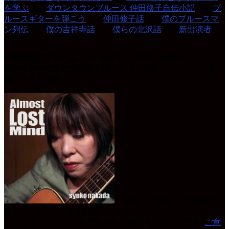
を学ぶ
(15)
ダウンタウンブルース 仲田修子自伝小説
(42)
ブ
ルースギターを弾こう
(37)
仲田修子話
(24)
僕のブルースマ
ン列伝
(31)
僕の吉祥寺話
(77)
僕らの北沢話
(49)
新出演者
(14)
仲田修子のアルバム「ALMOST LOST MIND」
ペンギンハウスにてお取り扱いしています 「定
価 ２０００円」
ご質問、ご意見、ご感想はこ
ちらの↓フォームよりお願いします。
どんなちょっとした事でもお便り頂けると嬉しいです♪
ご意