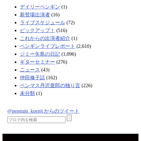
デイリーペンギン
(1)
新登場出演者
(16)
ライブスケジュール
(72)
ピックアップ！
(516)
これからの出演者紹介
(1)
ペンギンライブレポート
(2,610)
ジミー矢島の日記
(1,096)
ギターセミナー
(276)
ニュース
(43)
仲田修子話
(162)
ペンマス丹沢亜郎の独り言
(226)
未分類
(1)
@penguin_koenji からのツイート
人気記事