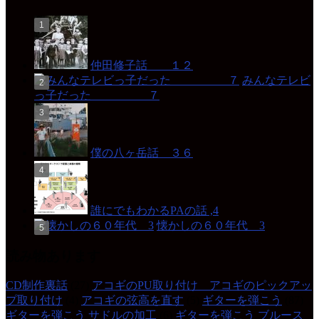
仲田修子話 １２
みんなテレビ
っ子だった ７
僕の八ヶ岳話 ３６
誰にでもわかるPAの話 ,4
懐かしの６０年代 3
読み物あります
CD制作裏話
(27)
アコギのPU取り付け アコギのピックアッ
プ取り付け
(4)
アコギの弦高を直す
(5)
ギターを弾こう
(87)
ギターを弾こう サドルの加工
(6)
ギターを弾こう ブルース