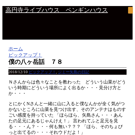
高円寺ライブハウス ペンギンハウス
ホーム
ピックアップ！
僕の八ヶ岳話 ７８
2018/12/10
ピックアップ！
,
ジミー矢島の日記
Ｎさんからは色々なことを教わった どういう山菜がどう
いう時期にどういう場所によく出るか・・・見分け方と
か・・・
とにかくNさんと一緒に山に入ると僕なんかが全く気がつ
かないところに山菜を見つけ出す、そのアンテナはものす
ごい感度を持っていた
「ほらほら、矢島さん・・・あん
たの足元にあるじゃんけえ！」
言われてふと足元を見
る・・・ん？・・・何も無い？？？
「ほら、そのちょび
っと出てるの・・・それウドだよ！」