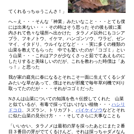
てくれるっちゅうこんさ！」
へ～え・・・そんな「神業」みたいなこと・・・とても僕
には出来ない・・・その時はそう思った その後も彼に案
内されて色々な場所へ出かけた タラノメ以外にもコシア
ブラ、フキノトウ、イケマ、ハンゴンソウ、ワラビ、ゼン
マイ、イタドリ、ウルイなどなど・・・実に多くの種類の
山菜を教えてもらった 中でも驚いたのが「コゴミ」とい
う山菜・・・これはアクが少なくさっと茹でてあえものに
したりすると美味しいのだが、これを教わった時僕は「あ
っ！」と思った
我が家の庭先に春になるとそれこそ一面に生えてくるシダ
みたいな草があって、僕はそれが邪魔で毎年草刈機で刈り
取ってたのだが・・・それがコゴミだった
Nさんは山菜についての知識を色々伝授してくれた 山菜
と似ているが、有毒で採ってはいけない植物・・・
ハシリ
ドコロ
、スズラン、トリカブト、
バイケイソウ
などとそれ
に似た山菜の見分け方・・・そしてさらに大事なことも
「いいかい、タラノメは最初の芽を採ったあとにまた２番
目３番目の芽がでてくるけんど、それは採っちゃダメなん