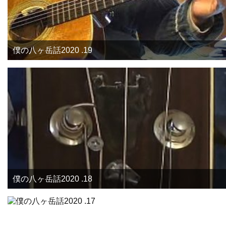
僕の八ヶ岳話2020 .19
僕の八ヶ岳話2020 .18