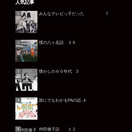
人気記事
みんなテレビっ子だった ７
僕の八ヶ岳話 ３６
懐かしの６０年代 3
誰にでもわかるPAの話 ,4
仲田修子話 １２