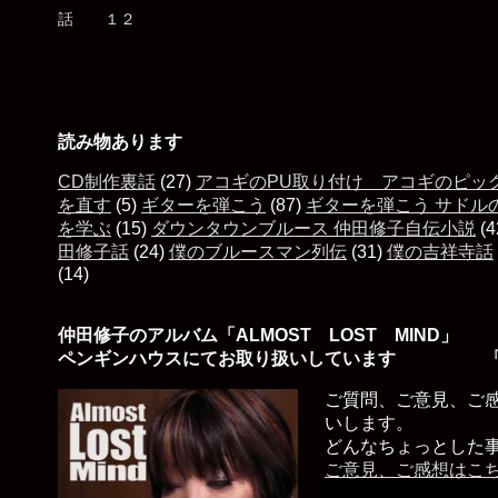
読み物あります
CD制作裏話
(27)
アコギのPU取り付け アコギのピッ
を直す
(5)
ギターを弾こう
(87)
ギターを弾こう サドル
を学ぶ
(15)
ダウンタウンブルース 仲田修子自伝小説
(4
田修子話
(24)
僕のブルースマン列伝
(31)
僕の吉祥寺話
(14)
仲田修子のアルバム「ALMOST LOST MIND」
ペンギンハウスにてお取り扱いしています 「
ご質問、ご意見、ご
いします。
どんなちょっとした
ご意見、ご感想はこ