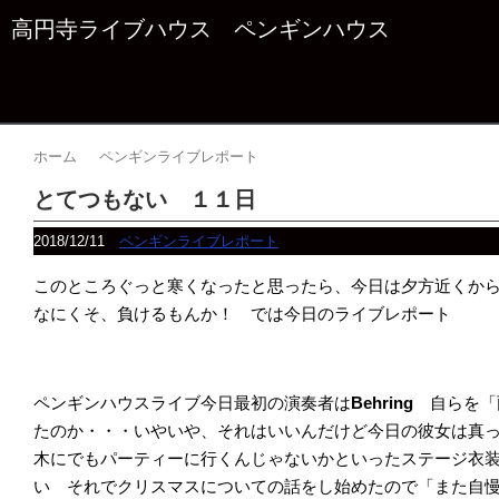
高円寺ライブハウス ペンギンハウス
ホーム
ペンギンライブレポート
とてつもない １１日
2018/12/11
ペンギンライブレポート
このところぐっと寒くなったと思ったら、今日は夕方近くか
なにくそ、負けるもんか！ では今日のライブレポート
ペンギンハウスライブ今日最初の演奏者は
Behring
自らを「
たのか・・・いやいや、それはいいんだけど今日の彼女は真
木にでもパーティーに行くんじゃないかといったステージ衣
い それでクリスマスについての話をし始めたので「また自