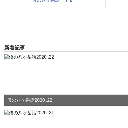
僕の八ヶ岳話 ７８
新着記事
僕の八ヶ岳話2020 .22