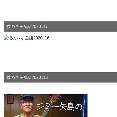
僕の八ヶ岳話2020 .17
僕の八ヶ岳話2020 .16