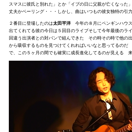
スマスに彼氏と別れた」とか「イブの日に父親が亡くなった
丈夫かベーリング・・・しかし、曲はいつもの彼女独特の引
２番目に登場したのは
太田平洋
今年の８月にペンギンハウ
出てくれてる彼の今日は５回目のライブそして今年最後のラ
回違う出演者との対バンで組んできた その時その時で他の
から吸収するものを見つけてくれればいいなと思ってるのだ
で、この５ヶ月の間でも確実に成長進化してるのが見える 