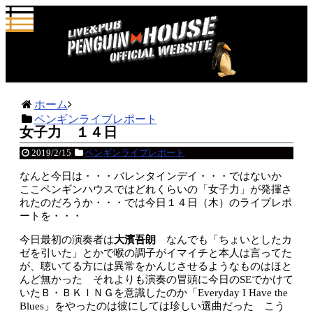
ホーム
ペンギンライブレポート
女子力 １４日
2019/2/15
ペンギンライブレポート
なんと今日は・・・バレンタインデイ・・・ではないか
ここペンギンハウスではどれくらいの「女子力」が発揮さ
れたのだろうか・・・では今日１４日（木）のライブレポ
ートを・・・
今日最初の演奏者は
大濱吾朗
なんでも「ちょいとしたカ
ゼを引いた」とかで喉の調子がイマイチと本人は言ってた
が、聴いてる方には異常をかんじさせるようなものはほと
んど無かった それよりも演奏の冒頭に今日のSEでかけて
いたＢ・ＢＫＩＮＧを意識したのか「Everyday I Have the
Blues」をやったのは彼にしては珍しい選曲だった こう