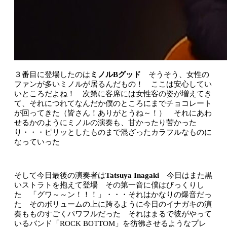
３番目に登場したのは
ミノルBグッド
そうそう、女性の
ファンが多いミノルが居るんだもの！ ここは安心してい
いところだよね！ 次第に客席には女性客の姿が増えてき
て、それにつれてなんだか僕のところにまでチョコレート
が回ってきた（皆さん！ありがとうね～！） それにあわ
せるかのようにミノルの演奏も、甘かったり苦かった
り・・・ピリッとしたものまで混ざったカラフルなものに
なっていった
そして今日最後の演奏者は
Tatsuya Inagaki
今日はまた黒
いストラトを抱えて登場 その第一音に僕はびっくりし
た 「グワ～～ン！！！」・・・それはかなりの爆音だっ
た そのボリュームの上に跨るように今日のイナガキの演
奏もものすごくパワフルだった それはまるで彼がやって
いるバンド「ROCK BOTTOM」を彷彿させるようなプレ