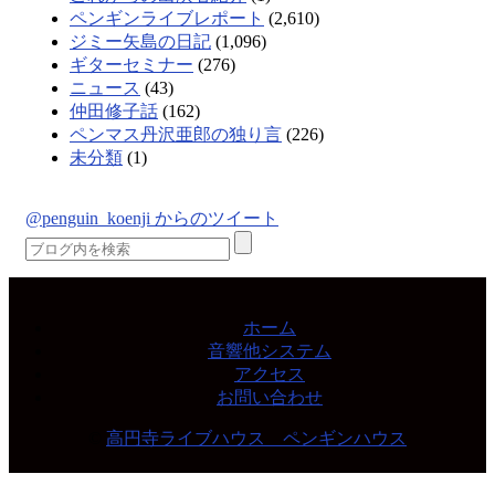
ペンギンライブレポート
(2,610)
ジミー矢島の日記
(1,096)
ギターセミナー
(276)
ニュース
(43)
仲田修子話
(162)
ペンマス丹沢亜郎の独り言
(226)
未分類
(1)
@penguin_koenji からのツイート
ホーム
音響他システム
アクセス
お問い合わせ
©
高円寺ライブハウス ペンギンハウス