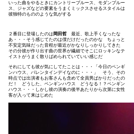
いった曲をやるときにカントリーブルース、モダンブルー
ス、ジャズなどの要素をうまくミックスさせるスタイルは
彼独特のもののような気がする
２番目に登場したのは
岡田哲
最近、歌上手くなったな
あ・・・そう感じてたのは僕だけだったのかな ちょっと
不安定気味だった音程が最近がかなりしっかりしてきた
その分彼が作り出す曲の世界が繊細でそこにロッキンなテ
イストがうまく散りばめられていていい感じだ
それにしても彼が気にしてたことは・・・「今日のペンギ
ンハウス、バレンタインデイなのに・・・」 そう、その
時点では出演者もお客さんも含めて全員男ばかりだったの
だ！ どうした、ペンギンハウス どうなる！？ペンギン
ハウス・・・しかし彼の演奏の後半あたりから次第に女性
客が入って来はじめた