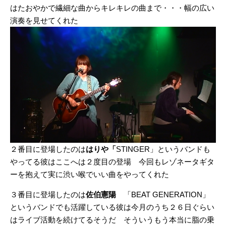
はたおやかで繊細な曲からキレキレの曲まで・・・幅の広い
演奏を見せてくれた
２番目に登場したのは
はりや「
STINGER」というバンドも
やってる彼はここへは２度目の登場 今回もレゾネータギタ
ーを抱えて実に渋い喉でいい曲をやってくれた
３番目に登場したのは
佐伯憲陽
「BEAT GENERATION」
というバンドでも活躍している彼は今月のうち２６日ぐらい
はライブ活動を続けてるそうだ そういうもう本当に脂の乗