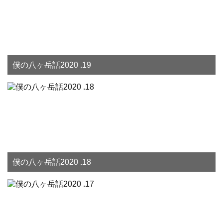
僕の八ヶ岳話2020 .19
僕の八ヶ岳話2020 .18