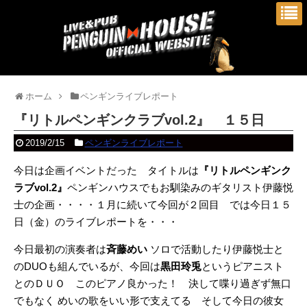
ホーム
ペンギンライブレポート
『リトルペンギンクラブvol.2』 １５日
2019/2/15
ペンギンライブレポート
今日は企画イベントだった タイトルは
『リトルペンギンク
ラブvol.2』
ペンギンハウスでもお馴染みのギタリスト伊藤悦
士の企画・・・・１月に続いて今回が２回目 では今日１５
日（金）のライブレポートを・・・
今日最初の演奏者は
斉藤めい
ソロで活動したり伊藤悦士と
のDUOも組んでいるが、今回は
黒田玲兎
というピアニスト
とのＤＵＯ このピアノ良かった！ 決して喋り過ぎず無口
でもなく めいの歌をいい形で支えてる そして今日の彼女