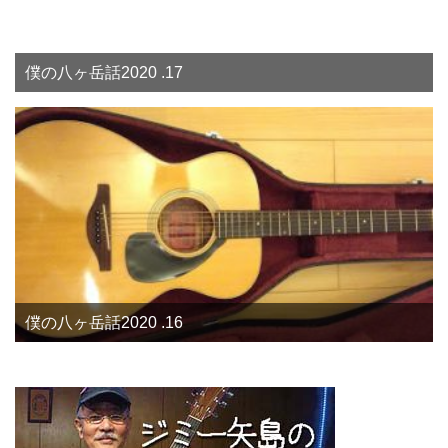
僕の八ヶ岳話2020 .17
僕の八ヶ岳話2020 .16