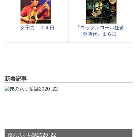
女子力 １４日
『ロックンロール狂黄
金時代』１６日
新着記事
僕の八ヶ岳話2020 .22