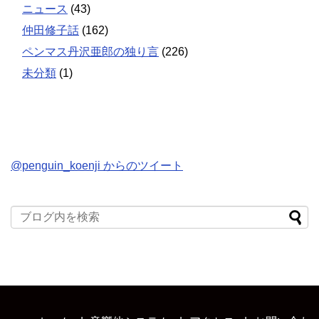
ニュース
(43)
仲田修子話
(162)
ペンマス丹沢亜郎の独り言
(226)
未分類
(1)
@penguin_koenji からのツイート