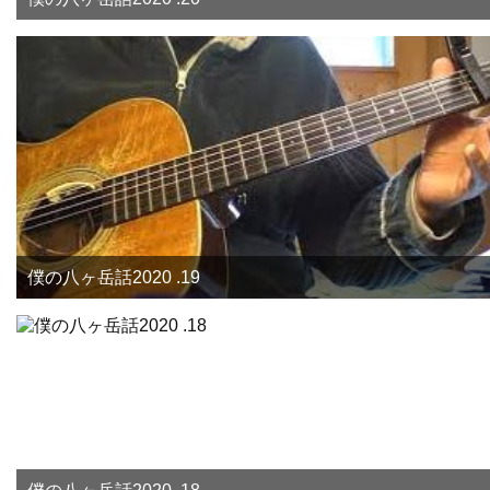
僕の八ヶ岳話2020 .19