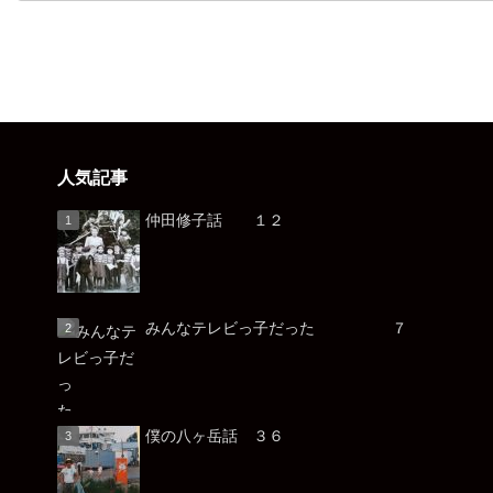
人気記事
仲田修子話 １２
みんなテレビっ子だった ７
僕の八ヶ岳話 ３６