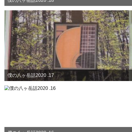
僕の八ヶ岳話2020 .18
僕の八ヶ岳話2020 .17