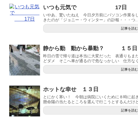
いつも元気で 17日
いやあ、驚いたねえ 今日夕方前にパソコン作業をして
きたのが「ジョニー・ウィンター」の訃報・・・つ..
記事を読む
静から動 動から暴動？ １５日
昨日の雪で帰り道は本当に大変だった 表通りもま
どダメ そこへ車が通るので危なっかしい 仕方なく裏
記事を読む
ホットな幸せ １３日
とにかく寒い！ 今朝は病院にいくために８時に起
懸命陽の当たるところを選んで行こうとするんだけど１
記事を読む