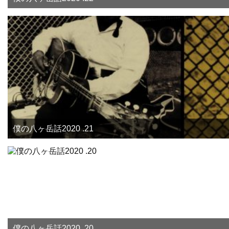
僕の八ヶ岳話2020 .21
僕の八ヶ岳話2020 .20