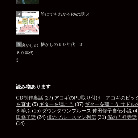
誰にでもわかるPAの話 ,4
懐かしの６０年代 3
読み物あります
CD制作裏話
(27)
アコギのPU取り付け アコギのピッ
を直す
(5)
ギターを弾こう
(87)
ギターを弾こう サドル
を学ぶ
(15)
ダウンタウンブルース 仲田修子自伝小説
(4
田修子話
(24)
僕のブルースマン列伝
(31)
僕の吉祥寺話
(14)