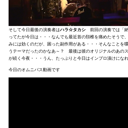
そして今日最後の演奏者は
ハラ☆タカシ
前回の演奏では「
ってたが今日は・・・なんでも最近首の頚椎を痛めたそうで
みには効くのだが、困った副作用がある・・・そんなことを
うテーマだったのかなあ～？ 最後は彼のオリジナルのあの
が続く今夜・・・うん、たっぷりと今日はインプロ漬けにな
今日のオムニバス動画です