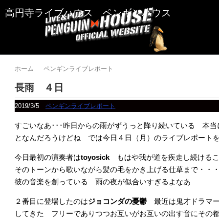
高円寺ライブハウス ペンギンハウス
ホーム
ペンギンライブレポート
長雨 ４日
2019/3/5
ペンギンライブレポート
すごいなあ･･･昨日からの雨がずうっと降り続いている 本
となんだろうけどね では今日４日（月）のライブレポート
今日最初の演奏者は
toyosick
もはや我が道を疾走し続ける
そのトーンから歌いながら髪の毛をかき上げる仕草まで・・
彼の音楽を創っている 雨の夜が似合いすぎるよなあ
２番目に登場したのは
ジョコンダの憂鬱
最近は鬼才ドラマ
してきた フリーでありつつお互いがお互いの出す音にその