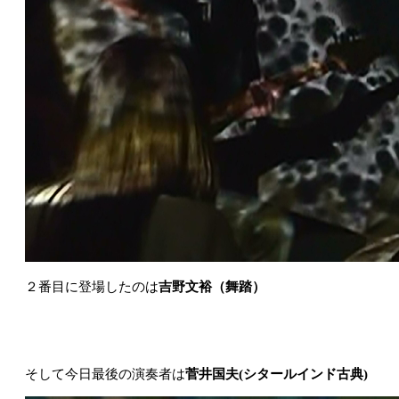
２番目に登場したのは
吉野文裕（舞踏）
そして今日最後の演奏者は
菅井国夫(シタールインド古典)