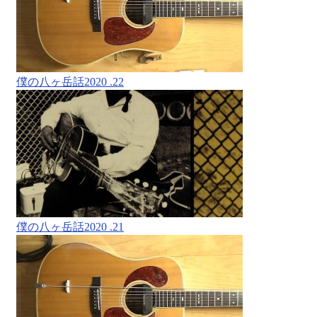
僕の八ヶ岳話2020 .22
僕の八ヶ岳話2020 .21