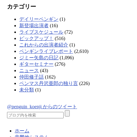
カテゴリー
デイリーペンギン
(1)
新登場出演者
(16)
ライブスケジュール
(72)
ピックアップ！
(516)
これからの出演者紹介
(1)
ペンギンライブレポート
(2,610)
ジミー矢島の日記
(1,096)
ギターセミナー
(276)
ニュース
(43)
仲田修子話
(162)
ペンマス丹沢亜郎の独り言
(226)
未分類
(1)
@penguin_koenji からのツイート
ホーム