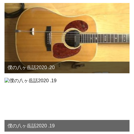
僕の八ヶ岳話2020 .20
僕の八ヶ岳話2020 .19