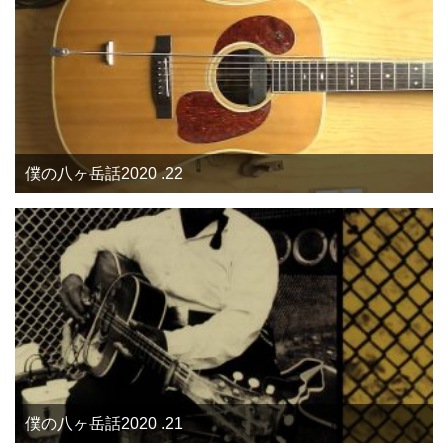
僕の八ヶ岳話2020 .22
僕の八ヶ岳話2020 .21