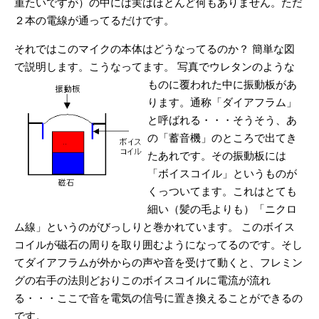
重たいですが）の中には実はほとんど何もありません。ただ
２本の電線が通ってるだけです。
それではこのマイクの本体はどうなってるのか？
簡単な図
で説明します。こうなってます。
写真でウレタンのような
ものに覆われた中に振動板があ
ります。通称「ダイアフラム」
と呼ばれる・・・そうそう、あ
の「蓄音機」のところで出てき
たあれです。その振動板には
「ボイスコイル」というものが
くっついてます。これはとても
細い（髪の毛よりも）「ニクロ
ム線」というのがびっしりと巻かれています。
このボイス
コイルが磁石の周りを取り囲むようになってるのです。そし
てダイアフラムが外からの声や音を受けて動くと、フレミン
グの右手の法則どおりこのボイスコイルに電流が流れ
る・・・ここで音を電気の信号に置き換えることができるの
です。