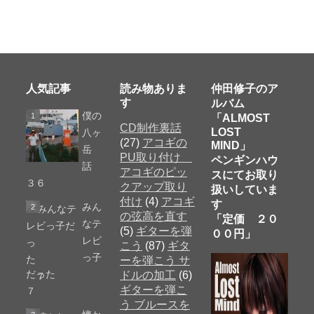
人気記事
読み物ありま
仲田修子のア
す
ルバム
僕の
「ALMOST
CD制作裏話
LOST
八ヶ
(27)
アコギの
MIND」
岳
PU取り付け
ペンギンハウ
話
アコギのピッ
スにてお取り
３６
クアップ取り
扱いしていま
付け
(4)
アコギ
す
みん
の弦高を直す
「定価 ２０
なテ
(5)
ギターを弾
００円」
レビ
こう
(87)
ギタ
っ子
ーを弾こう サ
だった
ドルの加工
(6)
ギターを弾こ
７
う ブルースを