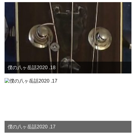
僕の八ヶ岳話2020 .18
僕の八ヶ岳話2020 .17