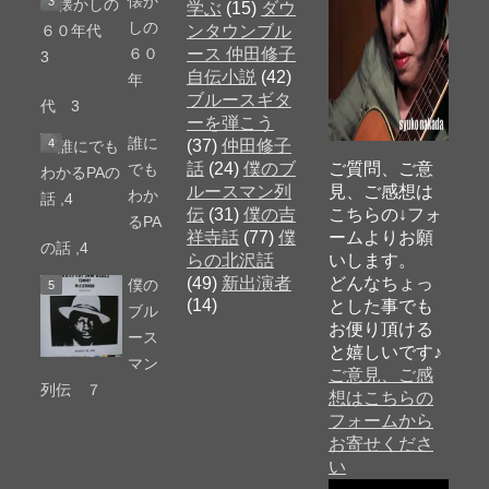
懐か
学ぶ
(15)
ダウ
しの
ンタウンブル
６０
ース 仲田修子
自伝小説
(42)
年
ブルースギタ
代 3
ーを弾こう
誰に
(37)
仲田修子
話
(24)
僕のブ
ご質問、ご意
でも
ルースマン列
見、ご感想は
わか
伝
(31)
僕の吉
こちらの↓フォ
るPA
祥寺話
(77)
僕
ームよりお願
の話 ,4
らの北沢話
いします。
(49)
新出演者
どんなちょっ
僕の
(14)
とした事でも
ブル
お便り頂ける
ース
と嬉しいです♪
マン
ご意見、ご感
列伝 ７
想はこちらの
フォームから
お寄せくださ
い