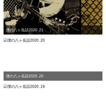
僕の八ヶ岳話2020 .21
僕の八ヶ岳話2020 .20