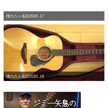
僕の八ヶ岳話2020 .17
僕の八ヶ岳話2020 .16