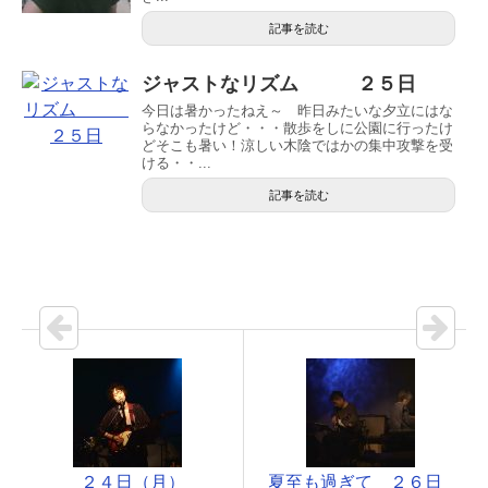
記事を読む
ジャストなリズム ２５日
今日は暑かったねえ～ 昨日みたいな夕立にはな
らなかったけど・・・散歩をしに公園に行ったけ
どそこも暑い！涼しい木陰ではかの集中攻撃を受
ける・・...
記事を読む
２４日（月）
夏至も過ぎて ２６日