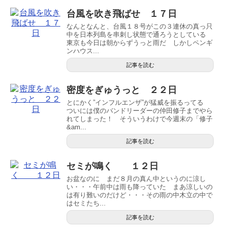
台風を吹き飛ばせ １７日
なんとなんと、台風１８号がこの３連休の真っ只
中を日本列島を串刺し状態で通ろうとしている
東京も今日は朝からずうっと雨だ しかしペンギ
ンハウス...
記事を読む
密度をぎゅうっと ２２日
とにかく”インフルエンザ”が猛威を振るってる
ついには僕のバンドリーダーの仲田修子までやら
れてしまった！ そういうわけで今週末の「修子
&am...
記事を読む
セミが鳴く １２日
お盆なのに まだ８月の真ん中というのに涼し
い・・・午前中は雨も降っていた まあ涼しいの
は有り難いのだけど・・・その雨の中木立の中で
はセミたち...
記事を読む