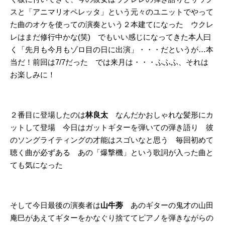
スと「アニマリオペレッタ」という元々のユニットでやって
た曲のオケを使っての演奏という２本建てになった ウクレ
レはまだ修行中かな(笑) でもいい感じになってきた本人曰
く「先月も今月もゾロ目の日に出演」・・・だというが…本
当だ！前回は7/7だった では来月は・・・ふふふ、それは
お楽しみに！
２番目に登場したのは
林良太
なんだかおしゃれな髪形にカ
ットして登場 今日はガットギターを弾いての弾き語り 彼
のソングライティングの才能はスゴいなと思う 毎回初めて
聴く曲が必ずある あの「爆撃機」という歌詞が入った曲と
ても気になった
そして今日最後の演奏者は
山牛蒡
あのギターの鬼才の山田
庵巳があえてギターをかなぐり捨ててピアノを弾きながらの