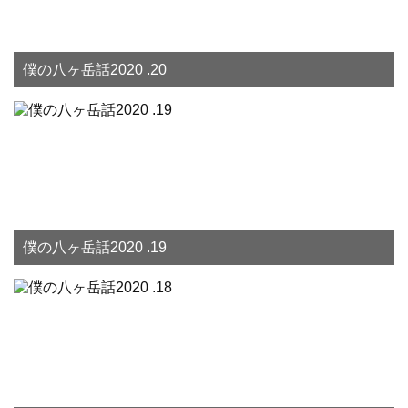
僕の八ヶ岳話2020 .20
僕の八ヶ岳話2020 .19