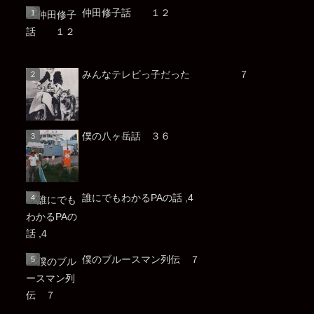
仲田修子話 １２
みんなテレビっ子だった ７
僕の八ヶ岳話 ３６
誰にでもわかるPAの話 ,4
僕のブルースマン列伝 ７