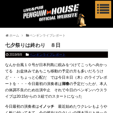
ホーム
ペンギンライブレポート
七夕祭りは終わり ８日
2019/8/8
ペンギンライブレポート
なんか台風１０号が日本列島に睨みをつけてこっちへ向かっ
てる お盆休みであちこち移動の予定の方も多いだろうけ
ど・・・ちょっと心配だ では今日８日（木）のライブレポ
ートを・・・今日最初の演奏者は
湖春
の予定だったが、本人
の体調不良のため出演中止 それで今日のペンギンハウスラ
イブは20:15からの３組でのスタートになった
今日最初の演奏者は
イノッチ
最近始めたウクレレもようや
く板に付いてきて、今の彼女はウクレレの弾き語りとサック