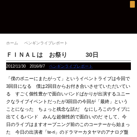
ホーム
ペンギンライブレポート
ＦＩＮＡＬは お祭り 30日
2012/11/30
2016/8/7
ペンギンライブレポート
「僕のポニーにまたがって」というイベントライブは今回で
3回目になる 僕は2回目からお付き合いさせていただいてい
る すごく個性豊かで面白いバンドばかりが出演するユニー
クなライブイベントだったが3回目の今回が「最終」という
ことになった ちょっと残念な話だ なにしろこのライブに
出てくるバンド みんな超個性的で面白いのだ
そして、今
日のライブはますオープニング前のこのコーナーから始まっ
た 今日の出演者「te-ri」のドラマーカタヤマのアナログ盤