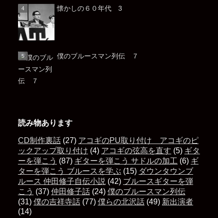
懐かしの６０年代 3
僕のブルースマン列伝 ７
読み物あります
CD制作裏話
(27)
アコギのPU取り付け アコギのピ
ックアップ取り付け
(4)
アコギの弦高を直す
(5)
ギタ
ーを弾こう
(87)
ギターを弾こう サドルの加工
(6)
ギ
ターを弾こう ブルースを学ぶ
(15)
ダウンタウンブ
ルース 仲田修子自伝小説
(42)
ブルースギターを弾
こう
(37)
仲田修子話
(24)
僕のブルースマン列伝
(31)
僕の吉祥寺話
(77)
僕らの北沢話
(49)
新出演者
(14)