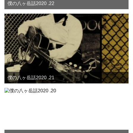
僕の八ヶ岳話2020 .22
僕の八ヶ岳話2020 .21