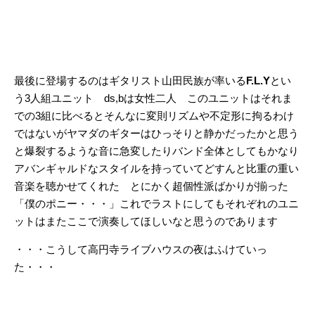
最後に登場するのはギタリスト山田民族が率いる
F.L.Y
とい
う3人組ユニット ds,bは女性二人 このユニットはそれま
での3組に比べるとそんなに変則リズムや不定形に拘るわけ
ではないがヤマダのギターはひっそりと静かだったかと思う
と爆裂するような音に急変したりバンド全体としてもかなり
アバンギャルドなスタイルを持っていてどすんと比重の重い
音楽を聴かせてくれた とにかく超個性派ばかりが揃った
「僕のポニー・・・」これでラストにしてもそれぞれのユニ
ットはまたここで演奏してほしいなと思うのであります
・・・こうして高円寺ライブハウスの夜はふけていっ
た・・・