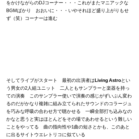
をかけながらのDJコーナー・・・これがまたマニアックな
BGMばかり おおいに・・・いやそれほど盛り上がりもせ
ず（笑）コーナーは進む
そしてライブがスタート 最初の出演者は
Living Astro
とい
う男女の2人組ユニット 二人ともサンプラーと楽器を持っ
ての演奏 このサンプラー使いで演奏の感じがずいぶん変わ
るのだがかなり複雑に組み立てられたサウンドのコラージュ
を巧みな呼吸の合わせ方で聴かせる 一瞬全部打ち込みなの
かなと思うと実はほとんどをその場であわせるという難しい
ことをやってる 曲の指向性や1曲の短さとかも、このあと
に出るサイトウエレトリコに似ている