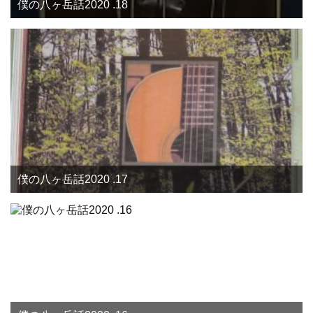
僕の八ヶ岳話2020 .18
僕の八ヶ岳話2020 .17