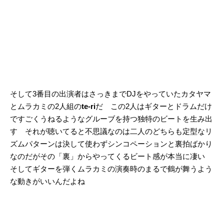
そして3番目の出演者はさっきまでDJをやっていたカタヤマ
とムラカミの2人組の
te-ri
だ この2人はギターとドラムだけ
ですごくうねるようなグルーブを持つ独特のビートを生み出
す それが聴いてると不思議なのは二人のどちらも定型なリ
ズムパターンは決して使わずシンコペーションと裏拍ばかり
なのだがその「裏」からやってくるビート感が本当に凄い
そしてギターを弾くムラカミの演奏時のまるで鶴が舞うよう
な動きがいいんだよね