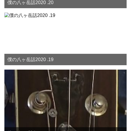
僕の八ヶ岳話2020 .20
僕の八ヶ岳話2020 .19