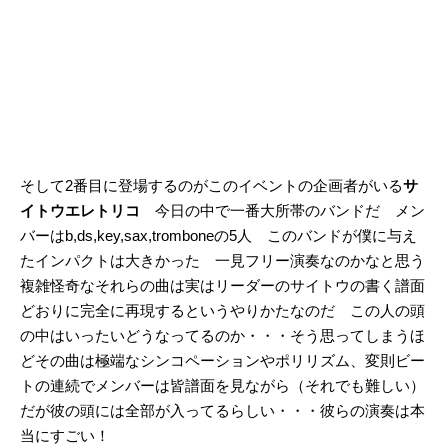
そして2番目に登場するのがこのイベントの企画者がいる
サ
イトウエレトリコ
今日の中で一番大所帯のバンドだ メン
バーはb,ds,key,sax,tromboneの5人 このバンドが僕に与え
たインパクトは大きかった 一見フリー演奏なのかなと思う
複雑怪奇なそれらの曲は実はリーダーのサイトウの書く譜面
どおりに完全に再現するというやりかたなのだ この人の頭
の中はいったいどうなってるのか・・・そう思ってしまうほ
どその曲は極端なシンコペーションやポリリズム、変則ビー
トの連続でメンバーは皆譜面を見ながら（それでも難しい）
だが彼の頭には全部が入ってるらしい・・・彼らの演奏は本
当にすごい！