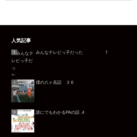
人気記事
みんなテレビっ子だった ７
僕の八ヶ岳話 ３６
誰にでもわかるPAの話 ,4