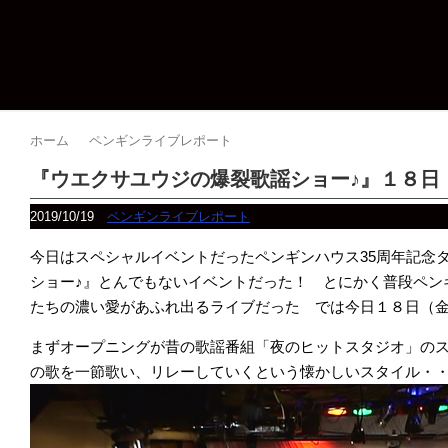
ホーム
ペンギンライブレポート
『ウエクサユウジの爆裂歌謡ショー♪』１８日
2019/10/19
ペンギンライブレポート
今日はスペシャルイベントだったペンギンハウス35周年記念
ショー♪』とんでもないイベントだった！ とにかく普段ペン
たちの濃い愛があふれ出るライブだった では今日１８日（
まずオープニングが昔の歌謡番組「夜のヒットスタジオ」の
の歌を一節歌い、リレーしていくという懐かしいスタイル・