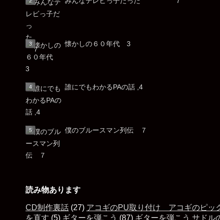
みんなテレビっ子だった ７
懐かしの６０年代 3
誰にでもわかるPAの話 ,4
僕のブルースマン列伝 ７
読み物あります
CD制作裏話
(27)
アコギのPU取り付け アコギのピッ
を直す
(5)
ギターを弾こう
(87)
ギターを弾こう サドル