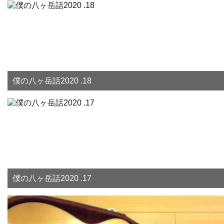
僕の八ヶ岳話2020 .18
僕の八ヶ岳話2020 .17