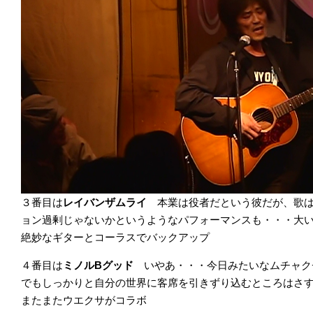
３番目は
レイバンザムライ
本業は役者だという彼だが、歌
ョン過剰じゃないかというようなパフォーマンスも・・・大
絶妙なギターとコーラスでバックアップ
４番目は
ミノルBグッド
いやあ・・・今日みたいなムチャク
でもしっかりと自分の世界に客席を引きずり込むところはさ
またまたウエクサがコラボ