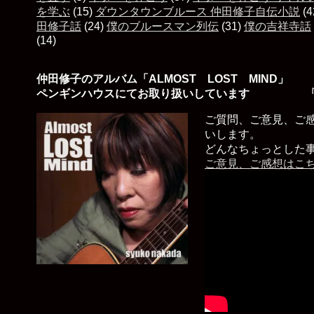
を学ぶ
(15)
ダウンタウンブルース 仲田修子自伝小説
(4
田修子話
(24)
僕のブルースマン列伝
(31)
僕の吉祥寺話
(14)
仲田修子のアルバム「ALMOST LOST MIND」
ペンギンハウスにてお取り扱いしています 「
ご質問、ご意見、ご
いします。
どんなちょっとした
ご意見、ご感想はこ