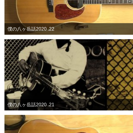
僕の八ヶ岳話2020 .22
僕の八ヶ岳話2020 .21