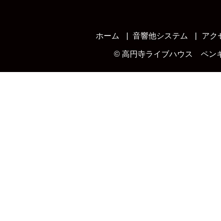
ホーム
音響他システム
アク
©
高円寺ライブハウス ペン