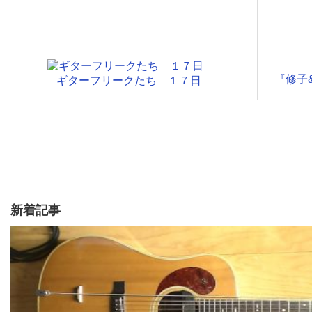
『修子&
ギターフリークたち １７日
新着記事