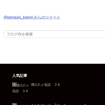
@penguin_koenji からのツイート
人気記事
僕の八ヶ岳話 ３６