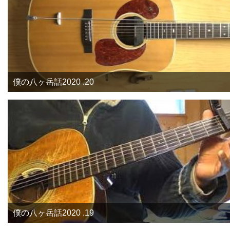
僕の八ヶ岳話2020 .20
僕の八ヶ岳話2020 .19