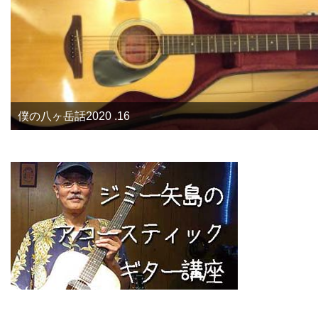
僕の八ヶ岳話2020 .16