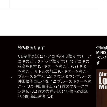
読み物あります
仲田修
MIN
CD制作裏話
(27)
アコギのPU取り付け ア
ペン
コギのピックアップ取り付け
(4)
アコギの
す 
弦高を直す
(5)
ギターを弾こう
(87)
ギター
を弾こう サドルの加工
(6)
ギターを弾こう
ブルースを学ぶ
(15)
ダウンタウンブルース
た ７
仲田修子自伝小説
(42)
ブルースギターを弾
こう
(37)
仲田修子話
(24)
僕のブルースマ
ン列伝
(31)
僕の吉祥寺話
(77)
僕らの北沢
話
(49)
新出演者
(14)