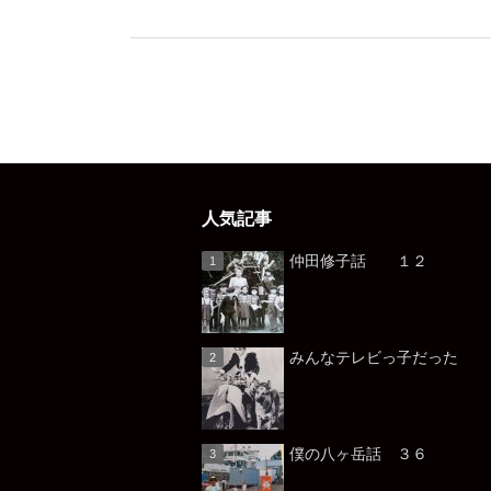
人気記事
仲田修子話 １２
みんなテレビっ子だっ
僕の八ヶ岳話 ３６