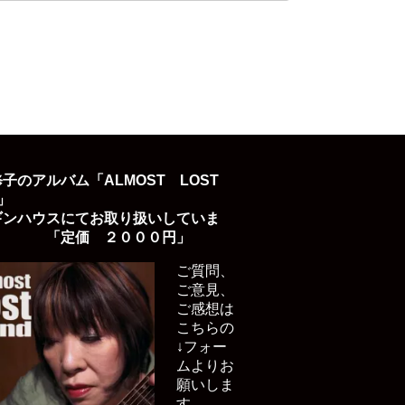
子のアルバム「ALMOST LOST
D」
ギンハウスにてお取り扱いしていま
「定価 ２０００円」
ご質問、
ご意見、
ご感想は
こちらの
↓フォー
ムよりお
願いしま
す。