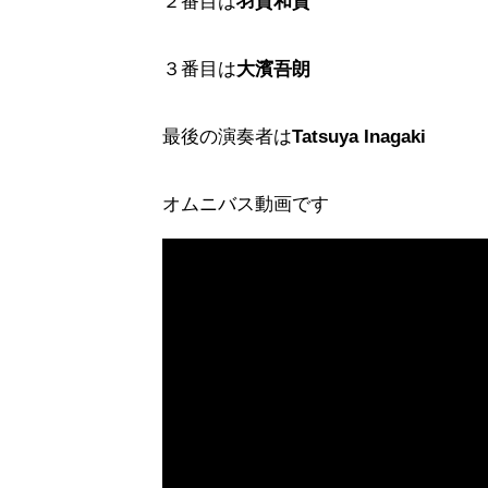
２番目は
羽賀和貴
３番目は
大濱吾朗
最後の演奏者は
Tatsuya Inagaki
オムニバス動画です