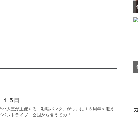
１５日
チバ大三が主催する「独唱パンク」がついに１５周年を迎え
ベントライブ 全国から名うての「...