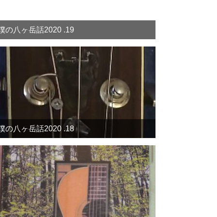
僕の八ヶ岳話2020 .19
僕の八ヶ岳話2020 .18