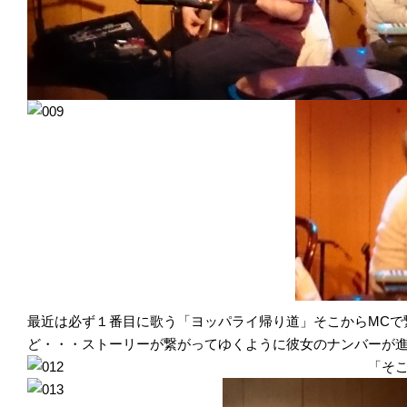
最近は必ず１番目に歌う「ヨッパライ帰り道」そこからMCで
ど・・・ストーリーが繋がってゆくように彼女のナンバーが
「そ