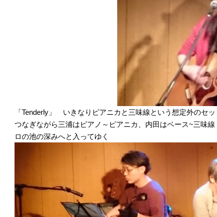
「Tenderly」 いきなりピアニカと三味線という想定外の
つなぎながら三浦はピアノ～ピアニカ、内田はベース~三味線
ロの池の深みへと入ってゆく