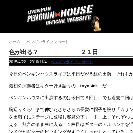
ホーム
ペンギンライブレポート
色が出る？ ２１日
2015/4/22
2016/11/4
ペンギンライブレポート
今日のペンギンハウスライブは平日だが５組の出演 それも
最初の演奏者はギター弾き語りの
toyosick
だ
ペンギンハウスに出演するのは今日で３回目、でも過去二回
胸辺りくらいまで伸びたさらさらの長髪に帽子を被り「カサ
を出囃子にステージに登場し客席の下手、中、上手それぞれ
える 無言のまま曲に入る １曲目はギターのアルペジオを
ンドだがギターのピッキングがすごくしっかりとしている 