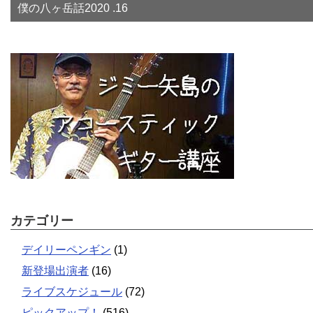
僕の八ヶ岳話2020 .16
カテゴリー
デイリーペンギン
(1)
新登場出演者
(16)
ライブスケジュール
(72)
ピックアップ！
(516)