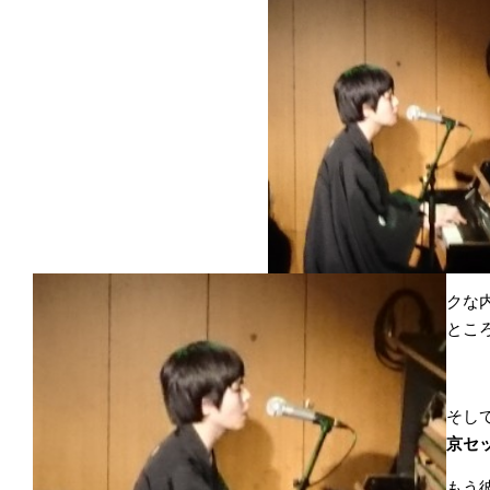
クな
とこ
そし
京セ
もう