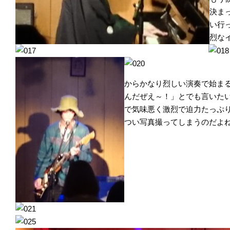
決ま
い行
烈な
からかなり烈しい演奏で始ま
んだぜえ～！」とでも言いた
で気味悪く激烈で迫力たっぷ
つい写真撮ってしまうのだよ