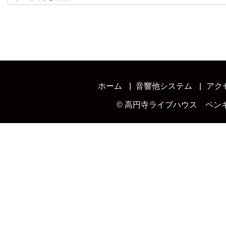
ホーム
音響他システム
アク
©
高円寺ライブハウス ペン