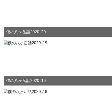
僕の八ヶ岳話2020 .20
僕の八ヶ岳話2020 .19