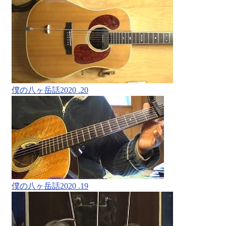
僕の八ヶ岳話2020 .20
僕の八ヶ岳話2020 .19