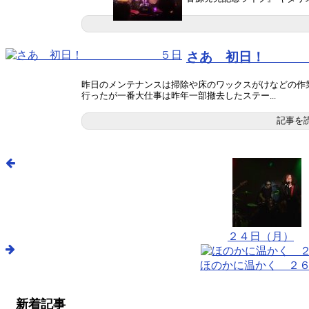
さあ 初日
昨日のメンテナンスは掃除や床のワックスがけなどの作
行ったが一番大仕事は昨年一部撤去したステー...
記事を
２４日（月）
ほのかに温かく ２
新着記事