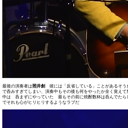
最後の演奏者は
照井創
彼には「反省している」ことがあるそう
で呑みすぎてしまい、演奏中もその後も何をやったか全く覚えて
中は 呑まずにやっていた 最もその前に焼酎数杯は呑んでたらし
でそれも心がヒリヒリするようなラブだ