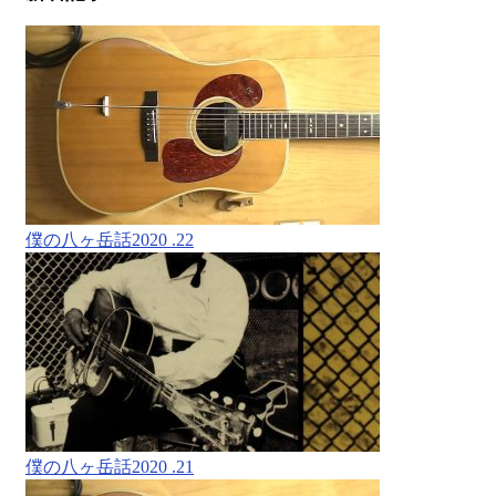
僕の八ヶ岳話2020 .22
僕の八ヶ岳話2020 .21