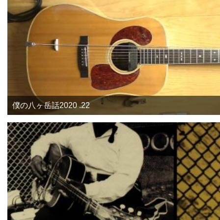
僕の八ヶ岳話2020 .22