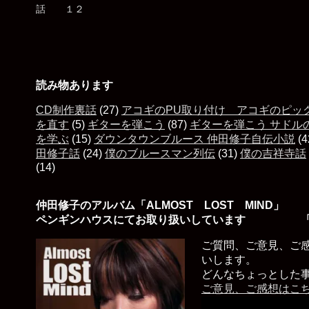
読み物あります
CD制作裏話
(27)
アコギのPU取り付け アコギのピッ
を直す
(5)
ギターを弾こう
(87)
ギターを弾こう サドル
を学ぶ
(15)
ダウンタウンブルース 仲田修子自伝小説
(4
田修子話
(24)
僕のブルースマン列伝
(31)
僕の吉祥寺話
(14)
仲田修子のアルバム「ALMOST LOST MIND」
ペンギンハウスにてお取り扱いしています 「
ご質問、ご意見、ご
いします。
どんなちょっとした
ご意見、ご感想はこ