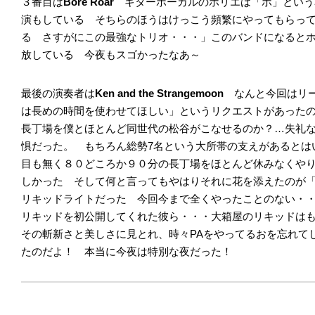
３番目は
Bore Roar
ギターボーカルのホリエは「ホ」という
演もしている そちらのほうはけっこう頻繁にやってもらっ
る さすがにこの最強なトリオ・・・」このバンドになると
放している 今夜もスゴかったなあ～
最後の演奏者は
Ken and the Strangemoon
なんと今回はリ
は長めの時間を使わせてほしい」というリクエストがあったの
長丁場を僕とほとんど同世代の松谷がこなせるのか？…失礼
惧だった。 もちろん総勢7名という大所帯の支えがあるとは
目も無く８０どころか９０分の長丁場をほとんど休みなくや
しかった そして何と言ってもやはりそれに花を添えたのが
リキッドライトだった 今回今まで全くやったことのない・
リキッドを初公開してくれた彼ら・・・大箱屋のリキッドは
その斬新さと美しさに見とれ、時々PAをやってるおを忘れて
たのだよ！ 本当に今夜は特別な夜だった！