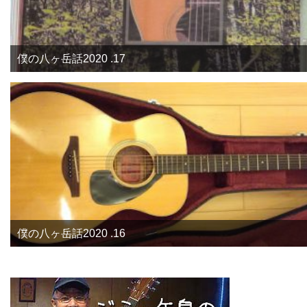
僕の八ヶ岳話2020 .17
僕の八ヶ岳話2020 .16