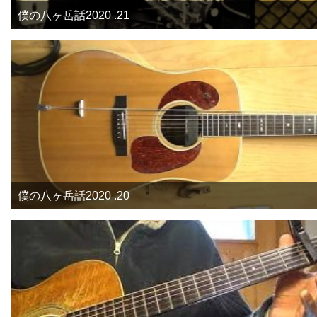
僕の八ヶ岳話2020 .21
僕の八ヶ岳話2020 .20